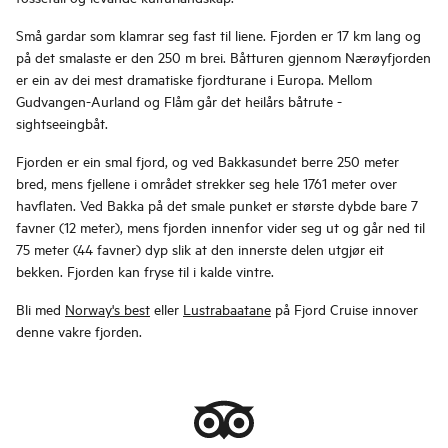
Små gardar som klamrar seg fast til liene. Fjorden er 17 km lang og
på det smalaste er den 250 m brei. Båtturen gjennom Nærøyfjorden
er ein av dei mest dramatiske fjordturane i Europa. Mellom
Gudvangen-Aurland og Flåm går det heilårs båtrute -
sightseeingbåt.
Fjorden er ein smal fjord, og ved Bakkasundet berre 250 meter
bred, mens fjellene i området strekker seg hele 1761 meter over
havflaten. Ved Bakka på det smale punket er største dybde bare 7
favner (12 meter), mens fjorden innenfor vider seg ut og går ned til
75 meter (44 favner) dyp slik at den innerste delen utgjør eit
bekken. Fjorden kan fryse til i kalde vintre.
Bli med
Norway's best
eller
Lustrabaatane
på Fjord Cruise innover
denne vakre fjorden.