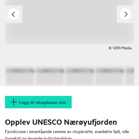
© VERI Media
Legg til reiseplanen min
Opplev UNESCO Nærøyufjorden
Fjordcruise i eineståande ramme av stupbratte, snødekte fjell, ville
fossefall og levande kulturlandskap.