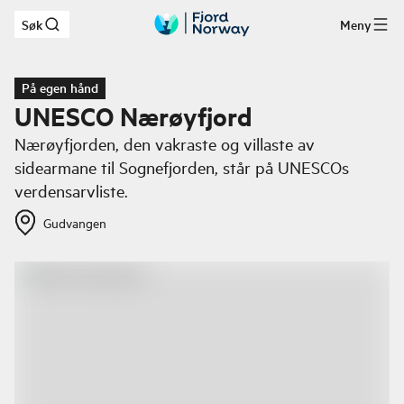
Søk
Meny
Hopp til hovedinnhold
På egen hånd
UNESCO Nærøyfjord
Nærøyfjorden, den vakraste og villaste av
sidearmane til Sognefjorden, står på UNESCOs
verdensarvliste.
Gudvangen