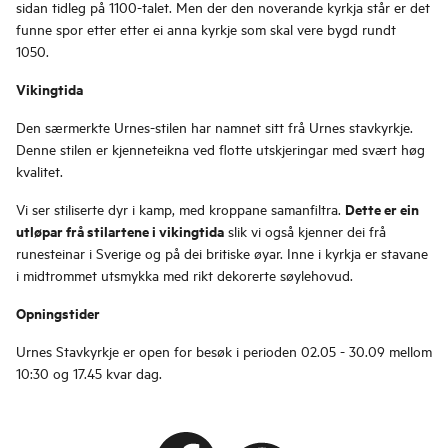
sidan tidleg på 1100-talet. Men der den noverande kyrkja står er det
funne spor etter etter ei anna kyrkje som skal vere bygd rundt
1050.
Vikingtida
Den særmerkte Urnes-stilen har namnet sitt frå Urnes stavkyrkje.
Denne stilen er kjenneteikna ved flotte utskjeringar med svært høg
kvalitet.
Dette er ein
Vi ser stiliserte dyr i kamp, med kroppane samanfiltra.
utløpar frå stilartene i vikingtida
slik vi også kjenner dei frå
runesteinar i Sverige og på dei britiske øyar. Inne i kyrkja er stavane
i midtrommet utsmykka med rikt dekorerte søylehovud.
Opningstider
Urnes Stavkyrkje er open for besøk i perioden 02.05 - 30.09 mellom
10:30 og 17.45 kvar dag.