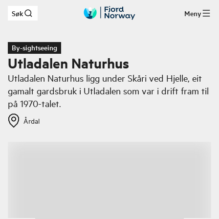
Søk
Meny
Hopp til hovedinnhold
By-sightseeing
Utladalen Naturhus
Utladalen Naturhus ligg under Skåri ved Hjelle, eit
gamalt gardsbruk i Utladalen som var i drift fram til
på 1970-talet.
Årdal