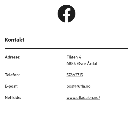
Kontakt
Adresse
:
Flåten 4
6884 Øvre Årdal
Telefon
:
57662713
E-post
:
post@utla.no
Nettside
:
www.utladalen.no/