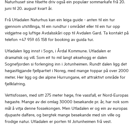
Naturhuset sine tilsette driv også ein populær sommarkafe frå 20.
juni til 20. august kvart år.
Frå Utladalen Naturhus kan ein leiga guide - anten til ein tur
gjennom utstillinga, til ein rundtur i området eller til ein tur opp
vidgjetne og luftige Avdalsskåri opp til Avdalen Gard. Ta kontakt på
telefon +47 959 65 158 for booking av guida tur.
Utladalen ligg innst i Sogn, i Årdal Kommune. Utladalen er
dramatisk og vill. Som eit to mil langt øksehogg er dalen
Sognefjorden si forlenging inn i Jotunheimen. Rundt dalen ligg det
høgastligjande fjellpartiet i Noreg, med mange toppar på over 2000
meter. Her ligg og dei alpine Hurrungane, eit attraktivt område for
fjellklatring.
Vettisfossen, med sitt 275 meter høge, frie vassfall, er Nord-Europas
høgaste. Mange av dei omlag 30000 besøkande pr. år, har nok som
mål å vitja denne fossekongen. Men Utladalen er og ein av europas
djupaste dalføre, og bergtek mange besøkande med sin ville og
frodige natur. Utladalen er porten til Jotunheimen frå vest.