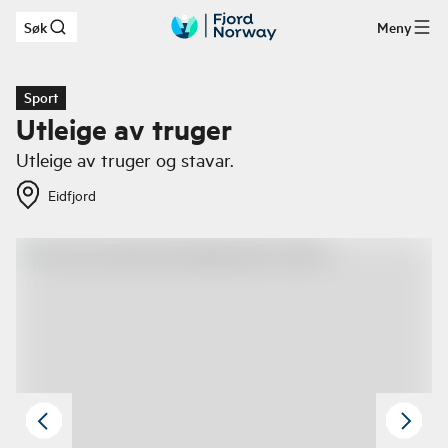
Søk
Meny
Hopp til hovedinnhold
Sport
Utleige av truger
Utleige av truger og stavar.
Eidfjord