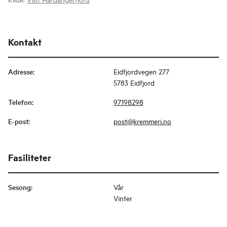
Kontakt
Adresse
:
Eidfjordvegen 277
5783 Eidfjord
Telefon
:
97198298
E-post
:
post@kremmeri.no
Fasiliteter
Sesong
:
Vår
Vinter