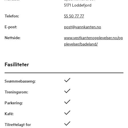
5171 Loddefjord
Telefon
:
55 50 77 77
E-post
:
post@vannkanten.no
Nettside
:
www.vestkantenopplevelser.no/op
plevelser/badeland/
Fasiliteter
Svømmebasseng
:
Treningsrom
:
Parkering
:
Kafé
:
Tilrettelagt for