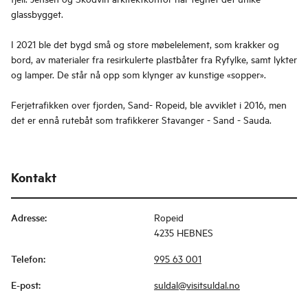
glassbygget.
I 2021 ble det bygd små og store møbelelement, som krakker og
bord, av materialer fra resirkulerte plastbåter fra Ryfylke, samt lykter
og lamper. De står nå opp som klynger av kunstige «sopper».
Ferjetrafikken over fjorden, Sand- Ropeid, ble avviklet i 2016, men
det er ennå rutebåt som trafikkerer Stavanger - Sand - Sauda.
Kontakt
Adresse
:
Ropeid
4235 HEBNES
Telefon
:
995 63 001
E-post
:
suldal@visitsuldal.no