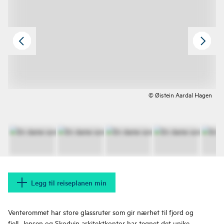
© Øistein Aardal Hagen
Legg til reiseplanen min
Venterommet har store glassruter som gir nærhet til fjord og
fjell. Jensen og Skodvin arkitektkontor har tegnet det unike