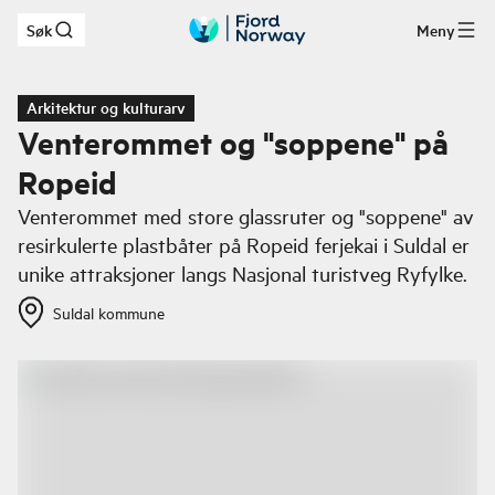
Søk
Meny
Hopp til hovedinnhold
Arkitektur og kulturarv
Venterommet og "soppene" på
Ropeid
Venterommet med store glassruter og "soppene" av
resirkulerte plastbåter på Ropeid ferjekai i Suldal er
unike attraksjoner langs Nasjonal turistveg Ryfylke.
Suldal kommune