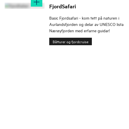
FjordSafari
Basic Fjordsafari - kom tett på naturen i
Aurlandsfjorden og delar av UNESCO lista
Nærøyfjorden med erfarne guidar!
Båtturer og fjordcruise
Change language
Bildebank