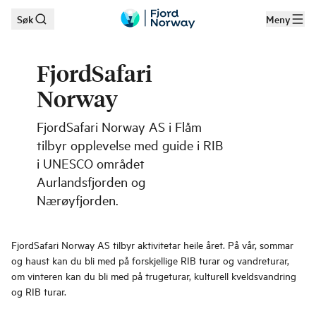
Søk
Meny
Hopp til hovedinnhold
FjordSafari
Norway
FjordSafari Norway AS i Flåm
tilbyr opplevelse med guide i RIB
i UNESCO området
Aurlandsfjorden og
Nærøyfjorden.
FjordSafari Norway AS tilbyr aktivitetar heile året. På vår, sommar
og haust kan du bli med på forskjellige RIB turar og vandreturar,
om vinteren kan du bli med på trugeturar, kulturell kveldsvandring
og RIB turar.