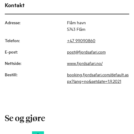
Kontakt
Adresse
:
Flåm havn
5743 Flåm
Telefon
:
+47 99090860
E-post
:
post@fjordsafari.com
Nettside
:
www.fjordsafari.no/
Bestill
:
booking.fjordsafari.com/default.as
px?lang=no&setdate=1.9.2021
Se og gjøre