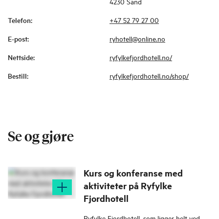
4230 Sand
Telefon
:
+47 52 79 27 00
E-post
:
ryhotell@online.no
Nettside
:
ryfylkefjordhotell.no/
Bestill
:
ryfylkefjordhotell.no/shop/
Se og gjøre
Kurs og konferanse med
aktiviteter på Ryfylke
Fjordhotell
Ryfylke Fjordhotell, som ligger helt ved