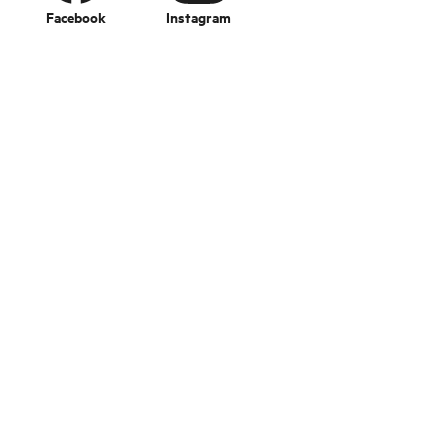
Facebook
Instagram
Change language
Bildebank
Kurs og konferanse
Bransje
Om Fjord Norge
Ofte stilte spørsmål