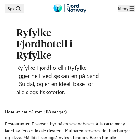
Søk
Meny
Hopp til hovedinnhold
Ryfylke
Fjordhotell i
Ryfylke
Ryfylke Fjordhotell i Ryfylke
ligger helt ved sjøkanten på Sand
i Suldal, og er en ideell base for
alle slags fiskeferier.
Hotellet har 64 rom (118 senger).
Restauranten Elvaosen byr på en sesongbasert à-la carte meny
laget av ferske, lokale råvarer. I Matbaren serveres det hamburger
og pizza. Måltidet kan også nytes utendørs. Baren har alle