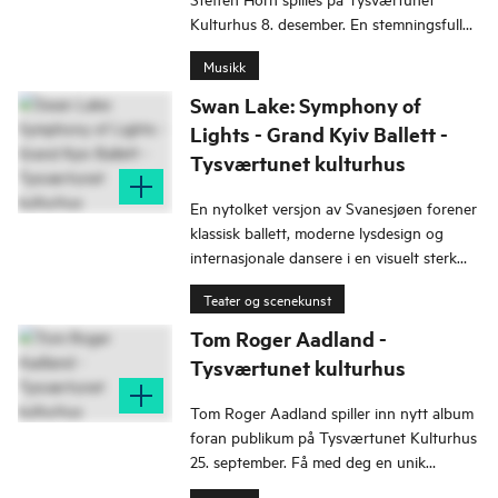
Kulturhus 8. desember. En stemningsfull
julekonsert med klassiske perler og kjente
Musikk
favoritter.
Swan Lake: Symphony of
Lights - Grand Kyiv Ballett -
Tysværtunet kulturhus
En nytolket versjon av Svanesjøen forener
klassisk ballett, moderne lysdesign og
internasjonale dansere i en visuelt sterk
opplevelse.
Teater og scenekunst
Tom Roger Aadland -
Tysværtunet kulturhus
Tom Roger Aadland spiller inn nytt album
foran publikum på Tysværtunet Kulturhus
25. september. Få med deg en unik
konsertopplevelse med et stjernelag av