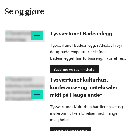
Se og gjøre
Tysværtunet Badeanlegg
Tysværtunet Badeanlegg, i Aksdal, tilbyr
deilig badetemperatur hele året.
Badeanlegget har to basseng, hvor ett er
barnebasseng, stupetårn, rutsjebane og
Badeland og svømmehaller
sauna.
Tysværtunet kulturhus,
konferanse- og møtelokaler
midt på Haugalandet
Tysværtunet Kulturhus har flere saler og
møterom i ulike størrelser med mange
muligheter
Teater og scenekunst