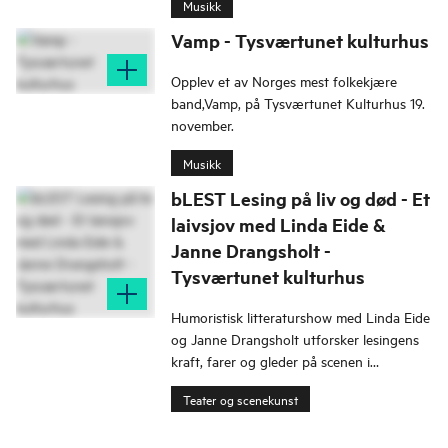
Musikk
norske musikere.
Vamp - Tysværtunet kulturhus
Opplev et av Norges mest folkekjære
band,Vamp, på Tysværtunet Kulturhus 19.
november.
Musikk
bLEST Lesing på liv og død - Et
laivsjov med Linda Eide &
Janne Drangsholt -
Tysværtunet kulturhus
Humoristisk litteraturshow med Linda Eide
og Janne Drangsholt utforsker lesingens
kraft, farer og gleder på scenen i
Tysværtunet.
Teater og scenekunst