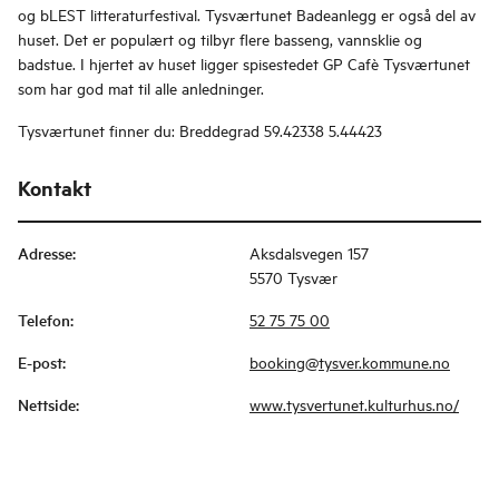
og bLEST litteraturfestival. Tysværtunet Badeanlegg er også del av
huset. Det er populært og tilbyr flere basseng, vannsklie og
badstue. I hjertet av huset ligger spisestedet GP Cafè Tysværtunet
som har god mat til alle anledninger.
Tysværtunet finner du: Breddegrad 59.42338 5.44423
Kontakt
Adresse
:
Aksdalsvegen 157
5570 Tysvær
Telefon
:
52 75 75 00
E-post
:
booking@tysver.kommune.no
Nettside
:
www.tysvertunet.kulturhus.no/