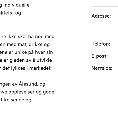
g individuelle
itets- og
Adresse
:
ene ikke skal ha noe med
Telefon
:
sen med mat, drikke og
ene er unike på hver sin
E-post
:
e er gleden av å utvikle
t det lykkes i markedet.
Nettside
:
ingen av Ålesund, og
 nye opplevelser og gode
tilreisende og