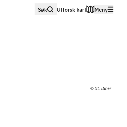
Søk
Utforsk kart
Meny
©
XL Diner