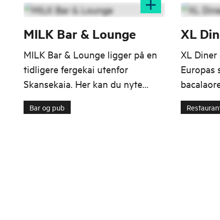
MILK Bar & Lounge
XL Din
MILK Bar & Lounge ligger på en
XL Diner 
tidligere fergekai utenfor
Europas 
Skansekaia. Her kan du nyte
bacalaore
utsikten i moderne og uformelle
hovedtyn
Bar og pub
Restauran
omgivelser.
tilberedi
promoteri