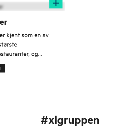
er
er kjent som en av
største
stauranter, og
gden ligger i
t
ng, servering og
ng av norsk klippfisk.
#xlgruppen