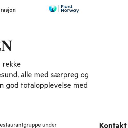
irasjon
EN
 rekke
esund, alle med særpreg og
y en god totalopplevelse med
Kontakt
restaurantgruppe under