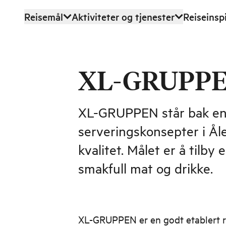
Reisemål
Aktiviteter og tjenester
Reiseinsp
Hopp til hovedinnhold
XL-GRUPP
XL-GRUPPEN står bak en
serveringskonsepter i Ål
kvalitet. Målet er å tilb
smakfull mat og drikke.
XL-GRUPPEN er en godt etablert 