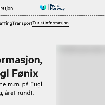
irasjon
Turistinformasjon
atting
Transport
ormasjon,
gl Fønix
ne m.m. på Fugl
, året rundt.