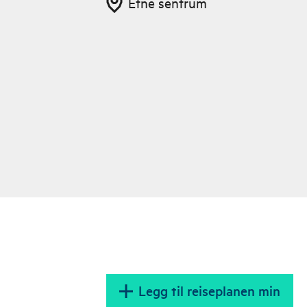
Etne sentrum
Legg til reiseplanen min