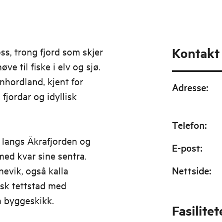
Kontakt
ss, trong fjord som skjer
øve til fiske i elv og sjø.
hordland, kjent for
Adresse
:
fjordar og idyllisk
Telefon
:
langs Åkrafjorden og
E-post
:
ed kvar sine sentra.
evik, også kalla
Nettside
:
isk tettstad med
n byggeskikk.
Fasilitet