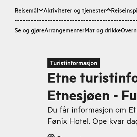
Reisemål
Aktiviteter og tjenester
Reiseinsp
Hopp til hovedinnhold
Se og gjøre
Arrangementer
Mat og drikke
Overn
Turistinformasjon
Etne turistinf
Etnesjøen - Fu
Du får informasjon om Et
Fønix Hotel. Ope kvar dag