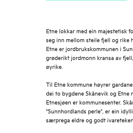
Etne lokkar med ein majestetisk fo
seg inn mellom steile fjell og rike h
Etne er jordbrukskommunen i Sunn
grøderikt jordmonn kransa av fjell, 
øyrike.
Til Etne kommune høyrer gardane 
dei to bygdene Skånevik og Etne m
Etnesjøen er kommunesenter. Skån
"Sunnhordlands perle", er ein idyll
særprega eldre og godt ivareteke