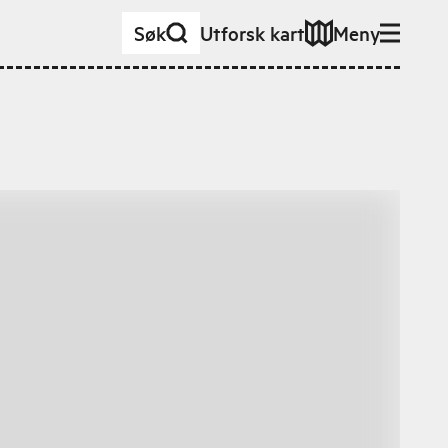
Søk
Utforsk kart
Meny