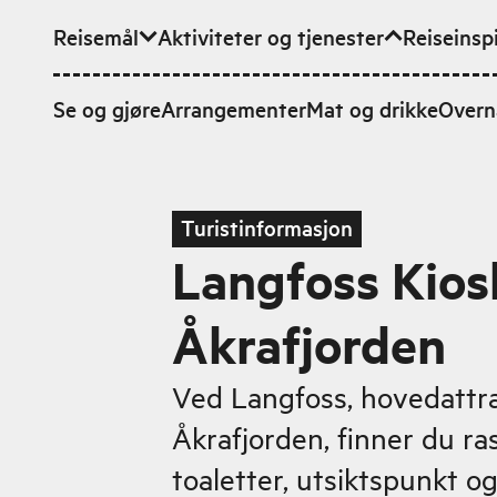
Reisemål
Aktiviteter og tjenester
Reiseinsp
Hopp til hovedinnhold
Se og gjøre
Arrangementer
Mat og drikke
Overn
Turistinformasjon
Langfoss Kios
Åkrafjorden
Ved Langfoss, hovedattra
Åkrafjorden, finner du r
toaletter, utsiktspunkt o