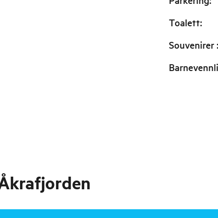
Parkering
:
Toalett
:
Souvenirer
Barnevennl
 Åkrafjorden