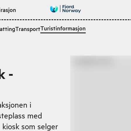
irasjon
Turistinformasjon
atting
Transport
k -
ksjonen i
asteplass med
g kiosk som selger