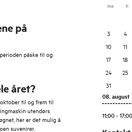
ma
ti
ene på
3
4
10
11
perioden påske til og
17
18
24
25
le året?
31
08. august
oktober til og frem til
dingmaskin utendørs
11:00 - 17:0
øgnet, her er det mulig å
oen suvenirer.