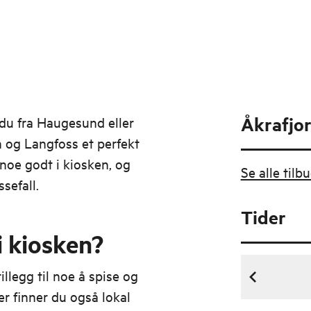
Åkrafjo
al du fra Haugesund eller
n og Langfoss et perfekt
noe godt i kiosken, og
Se alle til
sefall.
Tider
i kiosken?
illegg til noe å spise og
Her finner du også lokal