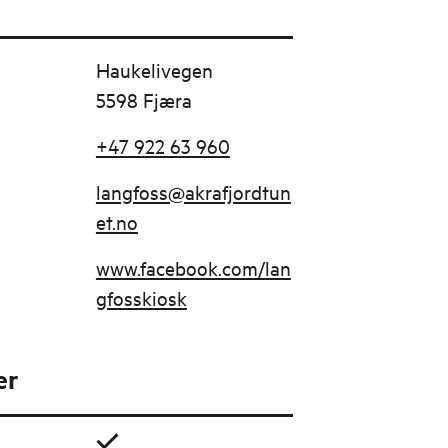
Haukelivegen
5598 Fjæra
+47 922 63 960
langfoss@akrafjordtun
et.no
www.facebook.com/lan
gfosskiosk
er