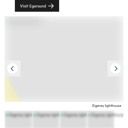
Visit Egersund
Eigerøy lighthouse