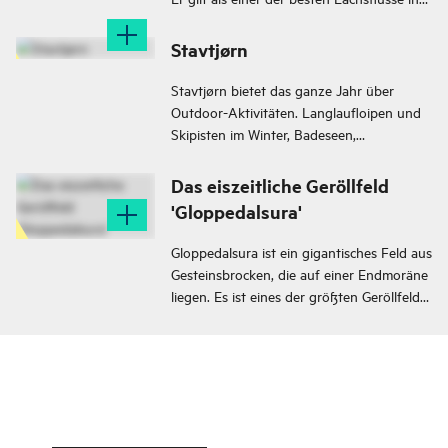
Norwegen. In mehreren Jahren wurden
schon über 7000 Lachse im Fluss
Stavtjørn
gefangen.
Stavtjørn bietet das ganze Jahr über
Outdoor-Aktivitäten. Langlaufloipen und
Skipisten im Winter, Badeseen,
Angelmöglichkeiten, spektakuläre
Gipfelwanderungen sowie kurze und
Das eiszeitliche Geröllfeld
längere Wanderungen zu Berghütten im
'Gloppedalsura'
Sommer.
Gloppedalsura ist ein gigantisches Feld aus
Gesteinsbrocken, die auf einer Endmoräne
liegen. Es ist eines der größten Geröllfelder
Norwegens und leicht zugänglich, da eine
Straße hindurch führt. Am höchsten
Punkt der Straße befindet sich ein
Parkplatz.