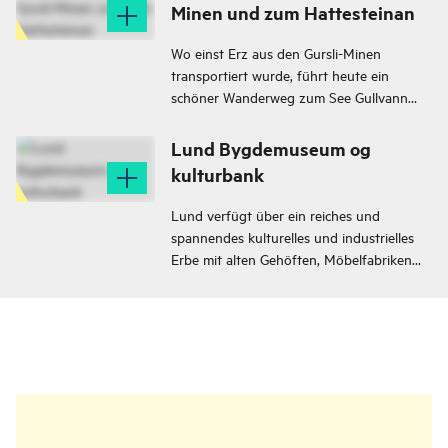
einen Rodelhang.
Minen und zum Hattesteinan
Wo einst Erz aus den Gursli-Minen
transportiert wurde, führt heute ein
schöner Wanderweg zum See Gullvann
und zu den Hattesteinan.
Lund Bygdemuseum og
kulturbank
Lund verfügt über ein reiches und
spannendes kulturelles und industrielles
Erbe mit alten Gehöften, Möbelfabriken
und stillgelegten Minen in einer
malerischen Umgebung. Das
Heimatmuseum Lund und die Kulturbank
verwalten, bewahren und vermitteln ihr
kulturelles Erbe.