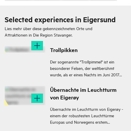
Selected experiences in Eigersund
Lies mehr über diese gekennzeichneten Orte und
Attraktionen in
Die Region Stavanger.
Trollpikken
Der sogenannte "Trollpimmel" ist ein
besonderer Felsen, der weltberühmt
wurde, als er eines Nachts im Juni 2017
gekappt wurde. Großes lokales
Engagement und Fundraising führten
Übernachte im Leuchtturm
dazu, dass Trollpikken nur zwei Wochen
von Eigerøy
später wieder an seinem ursprünglichen
Standort befestigt werden konnte.
Übernachte im Leuchtturm von Eigerøy -
einem der robustesten Leuchttürme
Europas und Norwegens erstem
gusseisernen Leuchtturm.