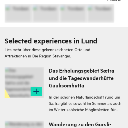
Selected experiences in Lund
Lies mehr über diese gekennzeichneten Orte und
Attraktionen in
Die Region Stavanger.
Das Erholungsgebiet Sætra
und die Tageswanderhütte
Gauksomhytta
In der schönen Naturlandschaft rund um
Sætra gibt es sowohl im Sommer als auch
im Winter zahlreiche Möglichkeiten für
Outdoor-Aktivitäten. Hier gibt es sowohl
eine beleuchtete Langlaufloipe als auch
Wanderung zu den Gursli-