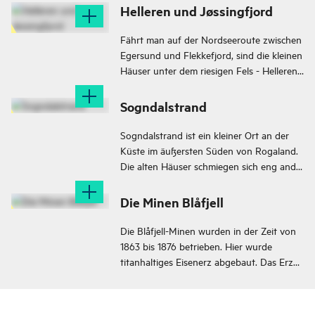
Helleren und Jøssingfjord
Fährt man auf der Nordseeroute zwischen
Egersund und Flekkefjord, sind die kleinen
Häuser unter dem riesigen Fels - Helleren
im Jøssingfjord - gut zu sehen.
Sogndalstrand
Sogndalstrand ist ein kleiner Ort an der
Küste im äußersten Süden von Rogaland.
Die alten Häuser schmiegen sich eng and
die schmale Straße, die eine
Fußgängerzone ist. Der Gästeparkplatz für
Die Minen Blåfjell
Besucher liegt direkt außerhalb des Ortes,
nur einen kurzen Spaziergang entfernt.
Die Blåfjell-Minen wurden in der Zeit von
1863 bis 1876 betrieben. Hier wurde
titanhaltiges Eisenerz abgebaut. Das Erz
aus der Mine wurde nach Rekefjord
verschifft. Insgesamt wurden rund 80.000
Tonnen Erz aus den Minen gefördert.