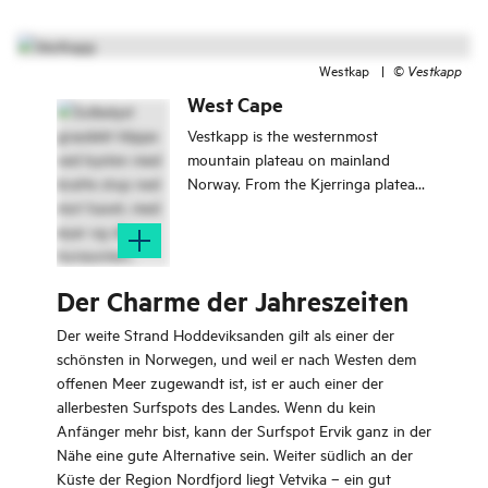
Westkap
|
©
Vestkapp
West Cape
Vestkapp is the westernmost
mountain plateau on mainland
Norway. From the Kjerringa plateau
on Stadhalvøya, 496 meters above
Stadhavet, one of the most
spectacular viewpoints along the
entire Norwegian coastline unfolds
Der Charme der Jahreszeiten
before you.
Der weite Strand Hoddeviksanden gilt als einer der
schönsten in Norwegen, und weil er nach Westen dem
offenen Meer zugewandt ist, ist er auch einer der
allerbesten Surfspots des Landes. Wenn du kein
Anfänger mehr bist, kann der Surfspot Ervik ganz in der
Nähe eine gute Alternative sein. Weiter südlich an der
Küste der Region Nordfjord liegt Vetvika – ein gut