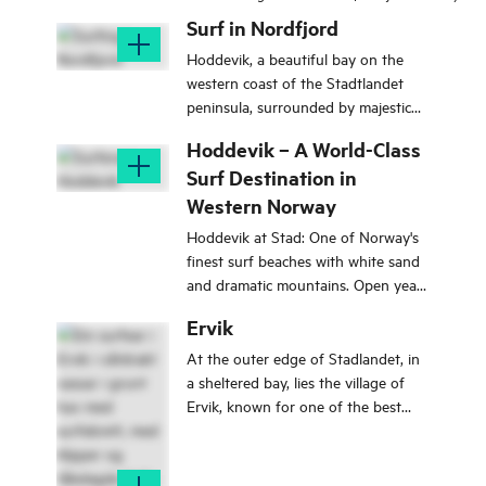
Surf in Nordfjord
Hoddevik, a beautiful bay on the
western coast of the Stadtlandet
peninsula, surrounded by majestic
mountains and white sandy beaches.
Hoddevik – A World-Class
Surf Destination in
Western Norway
Hoddevik at Stad: One of Norway's
finest surf beaches with white sand
and dramatic mountains. Open year-
round. Starting point for the
Ervik
Mosekleivhornet hike.
At the outer edge of Stadlandet, in
a sheltered bay, lies the village of
Ervik, known for one of the best
surfing beaches in Norway.