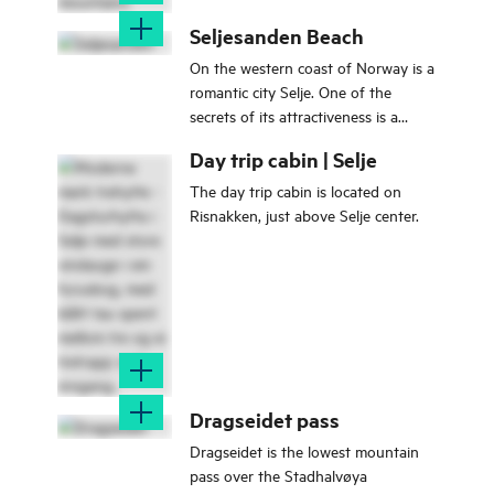
8.4 km, 4 hours Season: All year
round
Seljesanden Beach
On the western coast of Norway is a
romantic city Selje. One of the
secrets of its attractiveness is a
wonderful beach Seljesanden. It's
Day trip cabin | Selje
incredibly popular among the
tourists.
The day trip cabin is located on
Risnakken, just above Selje center.
Dragseidet pass
Dragseidet is the lowest mountain
pass over the Stadhalvøya