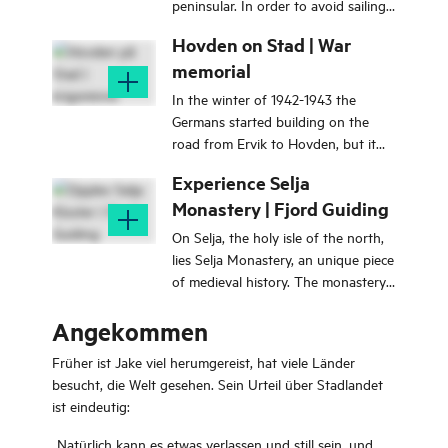
peninsular. In order to avoid sailing
the exposed Stadhavet sea,
Hovden on Stad | War
seafarers from prehistoric times
memorial
dragged their boats over logs –
hence the name Dragseidet pass.
In the winter of 1942-1943 the
Germans started building on the
road from Ervik to Hovden, but it
was not until 1944 that they started
Experience Selja
to use the area where it was placed
Monastery | Fjord Guiding
air protection battery.
On Selja, the holy isle of the north,
lies Selja Monastery, an unique piece
of medieval history. The monastery
was built by the Benedictine monks
Angekommen
in the early 12th century in memory
of St. Sunniva. Join us for a journey
Früher ist Jake viel herumgereist, hat viele Länder
back in time!
besucht, die Welt gesehen. Sein Urteil über Stadlandet
ist eindeutig:
„Natürlich kann es etwas verlassen und still sein, und