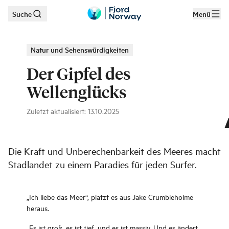
Suche
Menü
Zum Hauptinhalt
Natur und Sehenswürdigkeiten
Der Gipfel des
Wellenglücks
Zuletzt aktualisiert
:
13.10.2025
Surfing - Hoddevik
|
©
Fjord Norway
Die Kraft und Unberechenbarkeit des Meeres macht
Stadlandet zu einem Paradies für jeden Surfer.
„Ich liebe das Meer“, platzt es aus Jake Crumbleholme
heraus.
„Es ist groß, es ist tief, und es ist massiv. Und es ändert