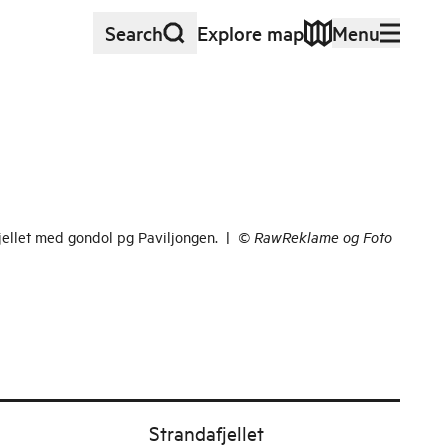
Search
Explore map
Menu
fjellet med gondol pg Paviljongen.
|
©
RawReklame og Foto
Strandafjellet