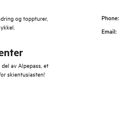
Phone
:
ndring og toppturer,
sykkel.
Email
:
senter
 del av Alpepass, et
for skientusiasten!