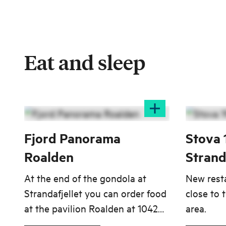
Eat and sleep
Fjord Panorama
Stova 
Roalden
Strand
At the end of the gondola at
New resta
Strandafjellet you can order food
close to 
at the pavilion Roalden at 1042
area.
m.a.s.l.