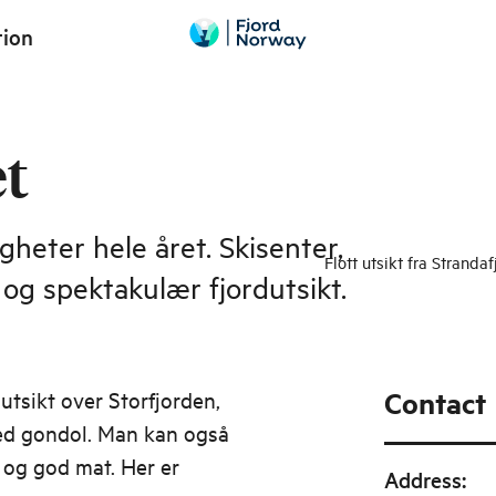
tion
et
gheter hele året. Skisenter,
Flott utsikt fra Stranda
 og spektakulær fjordutsikt.
Contact
 utsikt over Storfjorden,
ed gondol. Man kan også
 og god mat. Her er
Address
: