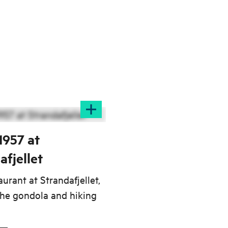
1957 at
afjellet
urant at Strandafjellet,
the gondola and hiking