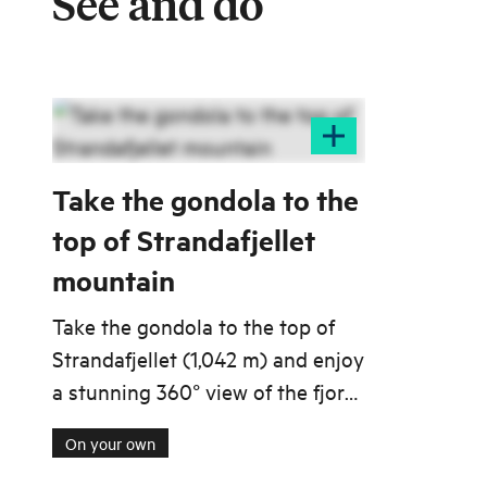
See and do
Take the gondola to the
top of Strandafjellet
mountain
Take the gondola to the top of
Strandafjellet (1,042 m) and enjoy
a stunning 360° view of the fjord
and the Sunnmøre Alps.
On your own