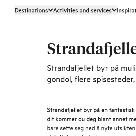
Destinations
Activities and services
Inspira
Skip to main content
Strandafjell
Strandafjellet byr på muli
gondol, flere spisesteder,
Strandafjellet byr på en fantastisk
dit kommer du deg blant annet m
bare sette seg ned å nyte utsikten