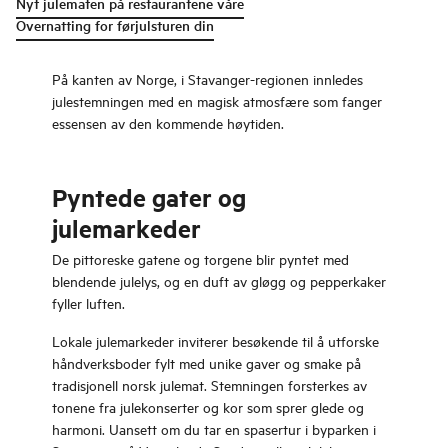
Nyt julematen på restaurantene våre
Overnatting for førjulsturen din
På kanten av Norge, i Stavanger-regionen innledes
julestemningen med en magisk atmosfære som fanger
essensen av den kommende høytiden.
Pyntede gater og
julemarkeder
De pittoreske gatene og torgene blir pyntet med
blendende julelys, og en duft av gløgg og pepperkaker
fyller luften.
Lokale julemarkeder inviterer besøkende til å utforske
håndverksboder fylt med unike gaver og smake på
tradisjonell norsk julemat. Stemningen forsterkes av
tonene fra julekonserter og kor som sprer glede og
harmoni. Uansett om du tar en spasertur i byparken i