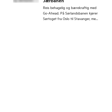
Jærbanen
Reis behagelig og bærekraftig med
Go-Ahead. På Sørlandsbanen kjører
Sørtoget fra Oslo til Stavanger, med
30 stopp på veien.