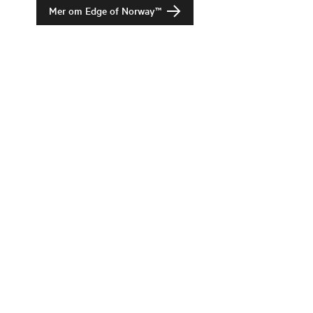
Mer om Edge of Norway™
Change language
Bildebank
Kurs og konferanse
Bransje
Om Fjord Norge
Ofte stilte spørsmål
Personvern