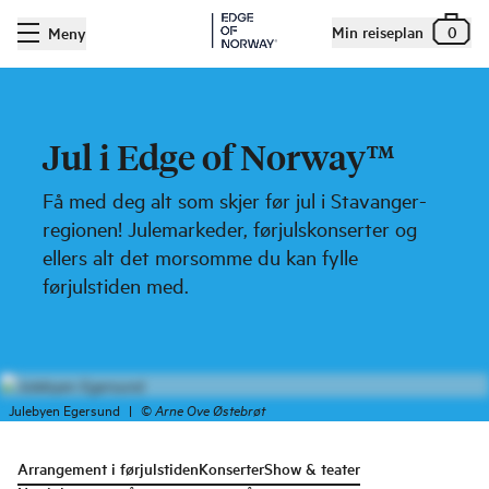
Min reiseplan
0
Meny
Jul i Edge of Norway™
Få med deg alt som skjer før jul i Stavanger-
regionen! Julemarkeder, førjulskonserter og
ellers alt det morsomme du kan fylle
førjulstiden med.
Julebyen Egersund
|
©
Arne Ove Østebrøt
Arrangement i førjulstiden
Konserter
Show & teater