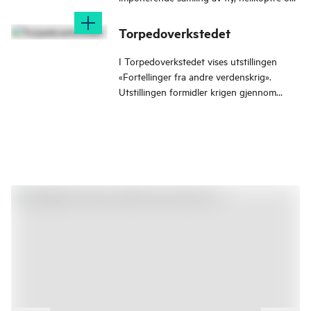
gjenstander.
Torpedoverkstedet
I Torpedoverkstedet vises utstillingen
«Fortellinger fra andre verdenskrig».
Utstillingen formidler krigen gjennom
personer med lokal tilhørighet. Historiene
har forgreininger ut i verden og du får
lokalhistorie med et internasjonalt
perspektiv.