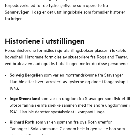
torpedoverksted for de tyske sjøflyene som opererte fra
Sømmevågen. I dag er det utstillingslokale som formidler historier
fra krigen.
Historiene i utstillingen
Personhistoriene formidles i sju utstillingsbokser plassert i lokalets
hovedhall. Historiene formidles av skuespillere fra Rogaland Teater,
ved bruk av en audioguide. I utstillingen møter du disse personene:
Solveig Bergslien
som var en motstandskvinne fra Stavanger.
Hun ble etter hvert arrestert av tyskerne og døde i fangenskap i
1943.
Inge Steensland
som var en ungdom fra Stavanger som flyktet til
Storbritannia i ei lita snekke sammen med tre andre ungdommer i
1941. Han ble deretter spesialsoldat i kompani Linge.
Richard Roth
som var en sjømann fra øya Roth utenfor
Tananger i Sola kommune. Gjennom hele krigen seilte han som
uteseiler i Nortraship.