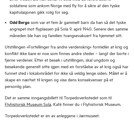
soldatene som ankom Norge med fly for å sikre at den tyske
kapitulasjonen gikk rolig for seg.
Odd Bergo
som var et fem år gammelt barn da han så det tyske
angrepet mot flyplassen på Sola 9. april 1940. Senere den samme
måneden ble han og familien tvangsevakuert fra hjemmet sitt.
Utstillingen «Fortellinger fra andre verdenskrig» formidler at krig og
konflikt ikke bare er noe som finnes andre steder – langt der borte i
fjerne verdener. Etter et besøk i utstillingen, skal ungdom og
besøkende generelt sitte igjen med en forståelse av at krig også har
funnet sted i lokalområdet for ikke så veldig lenge siden. Målet er å
skape en nærhet til krigen og vise dens konsekvenser på et
personlig plan.
Det er samme inngangsbillett til Torpedoverkstedet som til
Flyhistorisk Museum Sola
. Kafé finner du i Flyhistorisk Museum.
Torpedoverkstedet er en av anleggene i Jærmuseet.