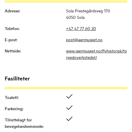
Adresse
:
Sola Prestegårdsveg 170
4050 Sola
Telefon
:
+47 47 77 60 20
E-post
:
post@jaermuseet.no
Nettside
:
www.jaermuseet.no/flyhistorisk/to
rpedoverkstedet/
Fasiliteter
Toalett
:
Parkering
:
Tilrettelagt for
bevegelseshemmede
: