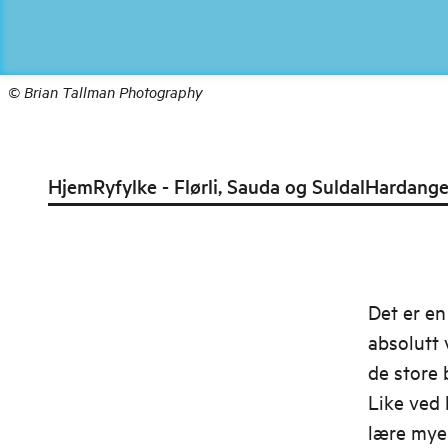
©
Brian Tallman Photography
Hjem
Ryfylke - Flørli, Sauda og Suldal
Hardanger
Det er en
absolutt 
de store 
Like ved
lære mye