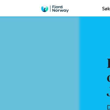
Søk
D