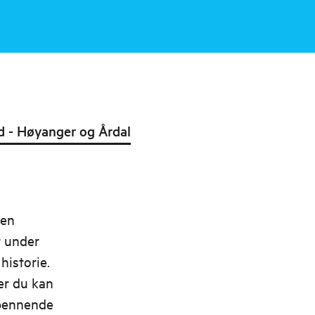
d - Høyanger og Årdal
men
t under
historie.
er du kan
spennende