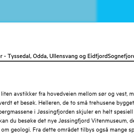
 - Tyssedal, Odda, Ullensvang og Eidfjord
Sognefjor
 liten avstikker fra hovedveien mellom sør og vest, 
verdt et besøk. Helleren, de to små trehusene bygge
bergmassene i Jøssingfjorden skjuler en helt spesiell 
 kan du besøke det nye Jøssingfjord Vitenmuseum, d
 om geologi. Fra dette området tilbys også mange 