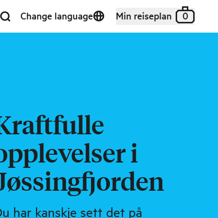
Change language
Min reiseplan
0
Kraftfulle
opplevelser i
Jøssingfjorden
u har kanskje sett det på