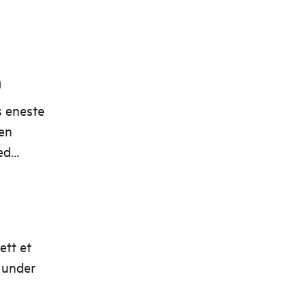
m
s eneste
 en
ed
ett et
 under