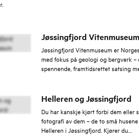
r.
Jøssingfjord Vitenmuseu
Jøssingfjord Vitenmuseum er Norge
med fokus på geologi og bergverk –
spennende, framtidsrettet satsing m
internasjonal betydning.
Helleren og Jøssingfjord
Du har kanskje kjørt forbi dem eller s
fotografi av dem – de to små husene
Helleren i Jøssingfjord. Kjører du