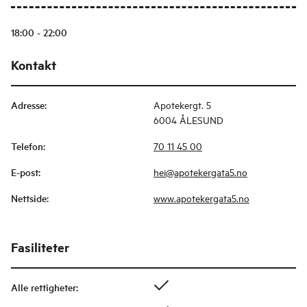
18:00 - 22:00
Kontakt
Adresse
:
Apotekergt. 5
6004 ÅLESUND
Telefon
:
70 11 45 00
E-post
:
hei@apotekergata5.no
Nettside
:
www.apotekergata5.no
Fasiliteter
Alle rettigheter
: