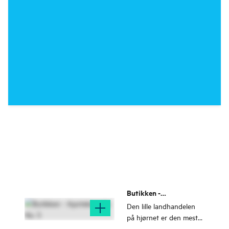
Butikken -
Apotekergata No. 5
Den lille landhandelen
på hjørnet er den mest
sjarmerende