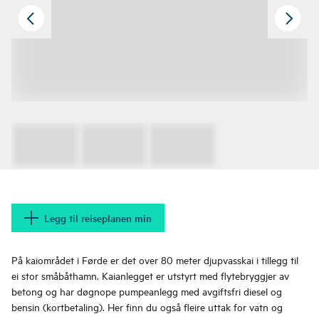
Legg til reiseplanen min
På kaiområdet i Førde er det over 80 meter djupvasskai i tillegg til
ei stor småbåthamn. Kaianlegget er utstyrt med flytebryggjer av
betong og har døgnope pumpeanlegg med avgiftsfri diesel og
bensin (kortbetaling). Her finn du også fleire uttak for vatn og