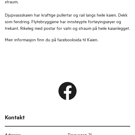
straum.
Djupvassskaien har kraftige pullertar og rail langs heile kaien. Dekk
som fendring. Flytebryggjene har innstøypte fortøyingsøyer og
trekant. Rikeleg med postar for vatn og straum på heile kaianlegget.
Meir informasjon finn du på facebooksida til Kaien.
Kontakt
Adresse
:
Tingvegen 74