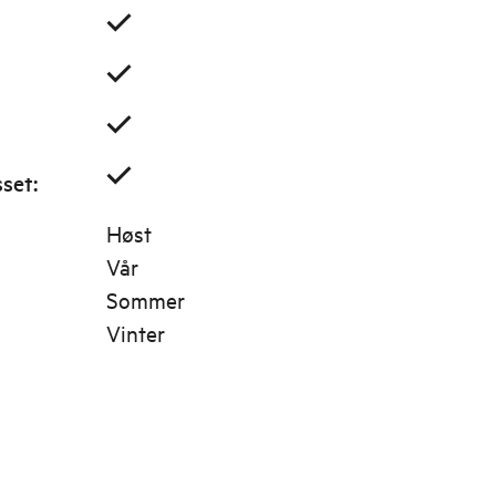
sset
:
Høst
Vår
Sommer
Vinter