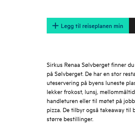
Legg til reiseplanen min
Sirkus Renaa Sølvberget finner du
på Sølvberget. De har en stor rest
uteservering på byens luneste plas
lekker frokost, lunsj, mellommåltid
handleturen eller til møtet på job
pizza. De tilbyr også takeaway til
større bestillinger.