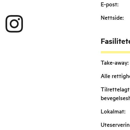
E-post
:
Nettside
:
Fasilitet
Take-away
:
Alle rettigh
Tilrettelagt
bevegelse
Lokalmat
:
Uteserveri