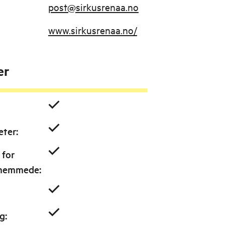
post@sirkusrenaa.no
www.sirkusrenaa.no/
er
eter
:
 for
shemmede
:
ng
: