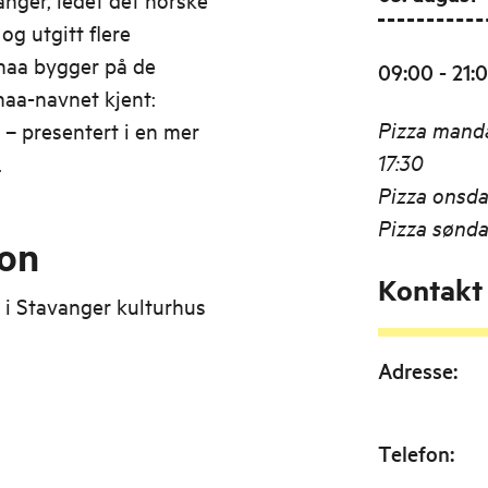
og utgitt flere
enaa bygger på de
09:00 - 21:
aa-navnet kjent:
Pizza manda
 – presentert i en mer
17:30
.
Pizza onsdag
Pizza sønda
jon
Kontakt
 i Stavanger kulturhus
Adresse
:
Telefon
: