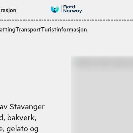
irasjon
atting
Transport
Turistinformasjon
t av Stavanger
d, bakverk,
e, gelato og