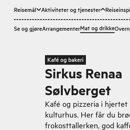
Reisemål
Aktiviteter og tjenester
Reiseinsp
Hopp til hovedinnhold
Mat og drikke
Se og gjøre
Arrangementer
Overn
Kafé og bakeri
Sirkus Renaa
Sølvberget
Kafé og pizzeria i hjerte
kulturhus. Her får du brø
frokosttallerken, god kaff