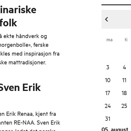
inariske
folk
å ekte håndverk og
ma
ti
morgenbolle», ferske
kles med inspirasjon fra
ske mattradisjoner.
3
4
10
11
Sven Erik
17
18
24
25
n Erik Renaa, kjent fra
31
ranten RE-NAA. Sven Erik
05. august
nger, ledet det norske