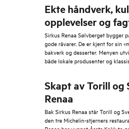
Ekte håndverk, kul
opplevelser og fag
Sirkus Renaa Sølvberget bygger p
gode råvarer. De er kjent for sin «
bakverk og desserter. Menyen utvi
både lokale produsenter og klassi
Skapt av Torill og 
Renaa
Bak Sirkus Renaa står Torill og Sve
den tre Michelin-stjerners restau
Renaa har vunnet Årets Kokk to ga