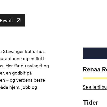
Bestill
 i Stavanger kulturhus
aurant inne og en flott
s. Her får du nylaget og
Renaa R
er, en godbit på
ben – og verdens beste
Se alle tilb
 både hjem, jobb og
Tider