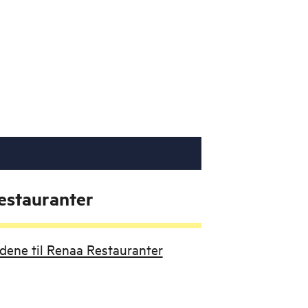
estauranter
udene til Renaa Restauranter