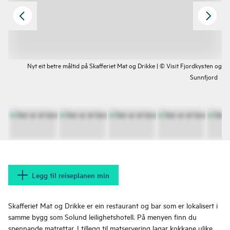
Nyt eit betre måltid på Skafferiet Mat og Drikke | © Visit Fjordkysten og
Sunnfjord
Legg til reiseplanen min
Skafferiet Mat og Drikke er ein restaurant og bar som er lokalisert i
samme bygg som Solund leilighetshotell. På menyen finn du
spennande matrettar. I tillegg til matservering lagar kokkane ulike