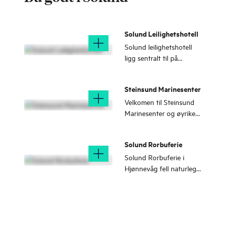
Solund Leilighetshotell
Solund leilighetshotell
ligg sentralt til på
Hardbakke og gir deg
ein avslappande pause
Steinsund Marinesenter
frå ein hektisk kvardag.
Velkomen til Steinsund
Marinesenter og øyriket
Solund
Solund Rorbuferie
Solund Rorbuferie i
Hjønnevåg fell naturleg
inn i det spektakulære
landskapet Solund har å
by på. Her kan du bu
med storhavet som
nærmaste nabo!