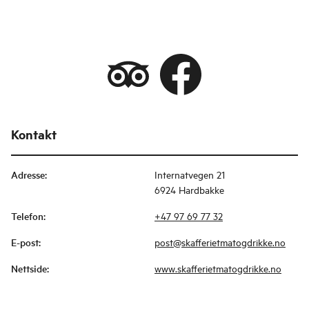
Kontakt
Adresse
:
Internatvegen 21
6924 Hardbakke
Telefon
:
+47 97 69 77 32
E-post
:
post@skafferietmatogdrikke.no
Nettside
:
www.skafferietmatogdrikke.no