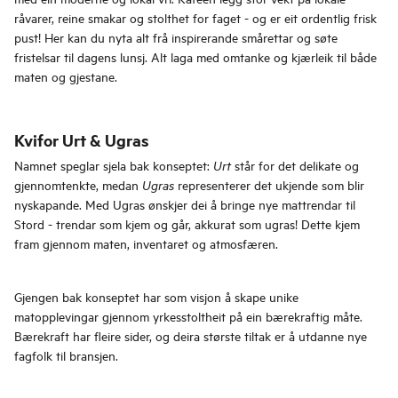
råvarer, reine smakar og stolthet for faget - og er eit ordentlig frisk
pust! Her kan du nyta alt frå inspirerande smårettar og søte
fristelsar til dagens lunsj. Alt laga med omtanke og kjærleik til både
maten og gjestane.
Kvifor Urt & Ugras
Namnet speglar sjela bak konseptet:
står for det delikate og
Urt
gjennomtenkte, medan
representerer det ukjende som blir
Ugras
nyskapande. Med Ugras ønskjer dei å bringe nye mattrendar til
Stord - trendar som kjem og går, akkurat som ugras! Dette kjem
fram gjennom maten, inventaret og atmosfæren.
Gjengen bak konseptet har som visjon å skape unike
matopplevingar gjennom yrkesstoltheit på ein bærekraftig måte.
Bærekraft har fleire sider, og deira største tiltak er å utdanne nye
fagfolk til bransjen.