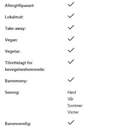
Allergitilpasset
:
Lokalmat
:
Take-away
:
Vegan
:
Vegetar
:
Tilrettelagt for
bevegelseshemmede
:
Barnemeny
:
Sesong
:
Høst
Vår
Sommer
Vinter
Barnevennlig
: