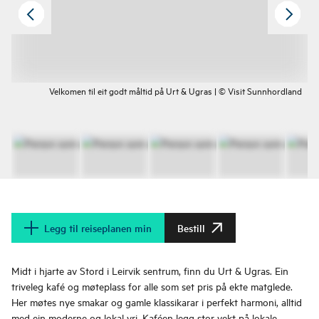
Velkomen til eit godt måltid på Urt & Ugras | © Visit Sunnhordland
Legg til reiseplanen min
Bestill
Midt i hjarte av Stord i Leirvik sentrum, finn du Urt & Ugras. Ein
triveleg kafé og møteplass for alle som set pris på ekte matglede.
Her møtes nye smakar og gamle klassikarar i perfekt harmoni, alltid
med ein moderne og lokal vri. Kaféen legg stor vekt på lokale