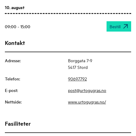
10. august
09:00 - 15:00
Bestill
Kontakt
Adresse
:
Borggata 7-9
5417 Stord
Telefon
:
90697792
E-post
:
post@urtogugras.no
Nettside
:
www.urtogugras.no/
Fasiliteter