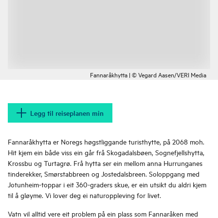
Fannaråkhytta | © Vegard Aasen/VERI Media
Legg til reiseplanen min
Fannaråkhytta er Noregs høgstliggande turisthytte, på 2068 moh.
Hit kjem ein både viss ein går frå Skogadalsbøen, Sognefjellshytta,
Krossbu og Turtagrø. Frå hytta ser ein mellom anna Hurrunganes
tinderekker, Smørstabbreen og Jostedalsbreen. Soloppgang med
Jotunheim-toppar i eit 360-graders skue, er ein utsikt du aldri kjem
til å gløyme. Vi lover deg ei naturoppleving for livet.
Vatn vil alltid vere eit problem på ein plass som Fannaråken med