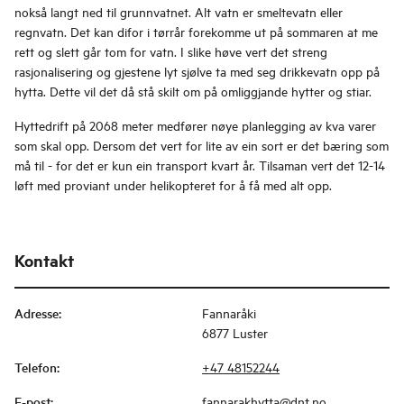
nokså langt ned til grunnvatnet. Alt vatn er smeltevatn eller
regnvatn. Det kan difor i tørrår forekomme ut på sommaren at me
rett og slett går tom for vatn. I slike høve vert det streng
rasjonalisering og gjestene lyt sjølve ta med seg drikkevatn opp på
hytta. Dette vil det då stå skilt om på omliggjande hytter og stiar.
Hyttedrift på 2068 meter medfører nøye planlegging av kva varer
som skal opp. Dersom det vert for lite av ein sort er det bæring som
må til - for det er kun ein transport kvart år. Tilsaman vert det 12-14
løft med proviant under helikopteret for å få med alt opp.
Kontakt
Adresse
:
Fannaråki
6877 Luster
Telefon
:
+47 48152244
E-post
:
fannarakhytta@dnt.no