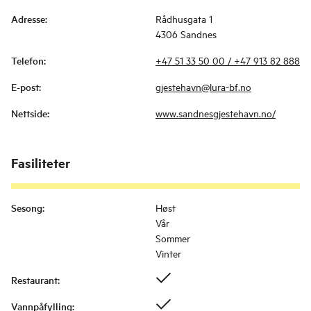
Adresse
:
Rådhusgata 1
4306 Sandnes
Telefon
:
+47 51 33 50 00 / +47 913 82 888
E-post
:
gjestehavn@lura-bf.no
Nettside
:
www.sandnesgjestehavn.no/
Fasiliteter
Sesong
:
Høst
Vår
Sommer
Vinter
Restaurant
:
Vannpåfylling
: