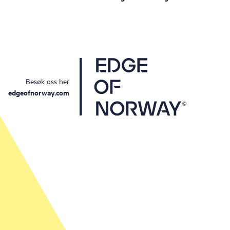
Besøk oss her
edgeofnorway.com