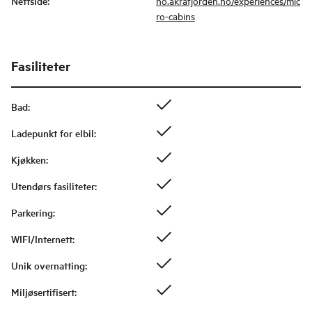
Nettside
:
no.akrafjorden.no/experiences/mic
ro-cabins
Fasiliteter
Bad
:
Ladepunkt for elbil
:
Kjøkken
:
Utendørs fasiliteter
:
Parkering
:
WIFI/Internett
:
Unik overnatting
:
Miljøsertifisert
: