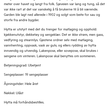
meter over havet og langt fra folk. Sjøveien var lang og tung, så det
var ikke rart at det var vanskelig å få brukerne til å bli værende.
Garden ble lagt ned allerede i 1902 og solgt som beite for sau og
storfe fra andre bygder.
Hytta er utstyrt med det du trenger for matlaging og opphold:
kjøkkenutstyr, dekketøy og sengeklær. Det er ikke strøm, men gass,
vedfyring og stearinlys. Gjestene ordner selv med matlaging,
vannhenting, oppvask, vask av gulv, og ellers rydding av hytta
innvendig og utvendig. Lakenpose, eller sovepose, skal brukes i
sengene om vinteren. Lakenpose skal benyttes om sommeren.
Betjeningsgrad: Ubetjent
Sengeplasser: 19 sengeplasser
Åpningstider: Hele året
Nøkkel: Ulåst
Hytta må forhåndsbestilles.