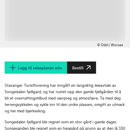
© Odd I. Worsøe
Legg til reiseplanen min
Bestill
Stavanger Turistforening har inngått en langsiktig leieavtale av
Songedalen fjellgard, og har rustet opp den gamle fjellgården til å
bli et overnattingstilbud med særpreg og atmosfære. Ta med deg
terrengsykkelen og sykle inn til den unike plassen, omgitt av utmark
og hei med bjørkeskog.
Songedalen fjellgard ble regnet som en stor gård i gamle dager.
Songesanden ble regnet som en heiagård på grunn av at den lå 330