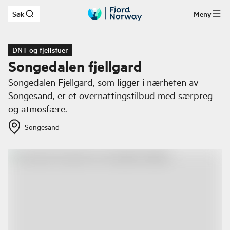
Søk
Meny
Hopp til hovedinnhold
DNT og fjellstuer
Songedalen fjellgard
Songedalen Fjellgard, som ligger i nærheten av
Songesand, er et overnattingstilbud med særpreg
og atmosfære.
Songesand