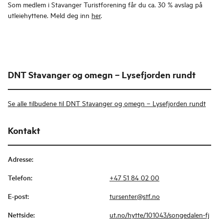
Som medlem i Stavanger Turistforening får du ca. 30 % avslag på
utleiehyttene. Meld deg inn
her
.
DNT Stavanger og omegn – Lysefjorden rundt
Se alle tilbudene til DNT Stavanger og omegn – Lysefjorden rundt
Kontakt
Adresse
:
Telefon
:
+47 51 84 02 00
E-post
:
tursenter@stf.no
Nettside
:
ut.no/hytte/101043/songedalen-fj