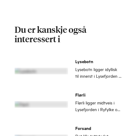
Du er kanskje også
interessert i
Lysebotn
Lysebotn ligger idyllisk
til innerst i Lysefjorden i
Ryfylke. Stien til Kjerag
starter like i nærheten.
Flørli
Her kan du ha en aktiv
ferie både til fjells og til
Flørli ligger midtveis i
sjøs.
Lysefjorden i Ryfylke og
er mest kjent for
verdens lengste tretrapp
Forsand
på 4 444 trappetrinn fra
fjorden og opp til den
Det lille tettstedet