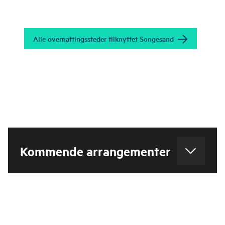
Lysefjorden, mellom
Bratteli og Songesand.
Den gamle fjellgården er
i dag en populær
Alle overnattingssteder tilknyttet Songesand
turistforeningshytte.
Kommende arrangementer