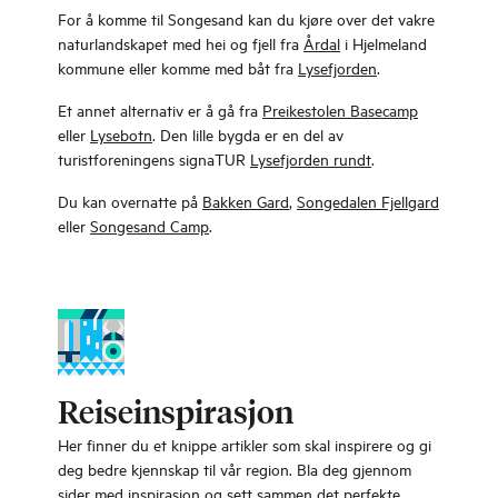
For å komme til Songesand kan du kjøre over det vakre
naturlandskapet med hei og fjell fra
Årdal
i Hjelmeland
kommune eller komme med båt fra
Lysefjorden
.
Et annet alternativ er å gå fra
Preikestolen Basecamp
eller
Lysebotn
. Den lille bygda er en del av
turistforeningens signaTUR
Lysefjorden rundt
.
Du kan overnatte på
Bakken Gard
,
Songedalen Fjellgard
eller
Songesand Camp
.
Reiseinspirasjon
Her finner du et knippe artikler som skal inspirere og gi
deg bedre kjennskap til vår region. Bla deg gjennom
sider med inspirasjon og sett sammen det perfekte