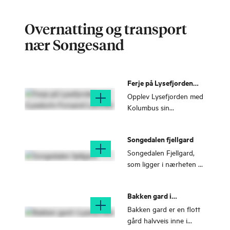
Overnatting og transport
nær Songesand
Ferje på Lysefjorden
(Lysebotn-Forsand-
Opplev Lysefjorden med
Lauvvik)
Kolumbus sin
passasjerbåt og bilferje.
Ferjene stopper blant
Songedalen fjellgard
annet i Lysebotn, Flørli,
Songesand, Forsand og
Songedalen Fjellgard,
Lauvvik i Ryfylke.
som ligger i nærheten av
Songesand, er et
overnattingstilbud med
Bakken gard i
særpreg og atmosfære.
Lysefjorden
Bakken gard er en flott
gård halvveis inne i