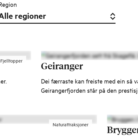
Region
Fjelltopper
Geiranger
er.
Dei færraste kan freiste med ein så v
Geirangerfjorden står på den prestis
ær
over verdas kultur- og naturarvstade
ne
Naturattraksjoner
Brygge