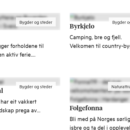
om Runde, Ålesund
ger.
Bygder og steder
Bygder o
Byrkjelo
Camping, bre og fjell.
gger forholdene til
Velkomen til country-b
en aktiv ferie.
der dalane og fjella gjer
varden Kulturfyr,
umulig å ikkje stoppe o
tene og en av
og ta eit bilde.
lotteste 18-hulls
Bygder og steder
Naturattr
!
l
har eit vakkert
Folgefonna
ndskap prega av
 og vassdraget
Bli med på Norges sørli
d vakre fossefall.
isbre og ta del i oppleve