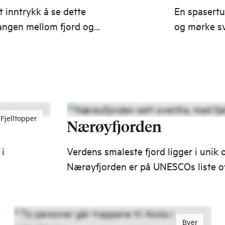
rt inntrykk å se dette
En spasertu
angen mellom fjord og
og mørke s
bakover i t
dominerte d
Fjelltopper
Nærøyfjorden
 i
Verdens smaleste fjord ligger i unik 
Nærøyfjorden er på UNESCOs liste ov
naturarvsteder.
?
Byer