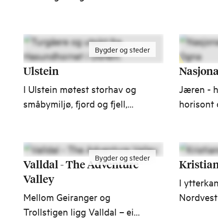
av de stedene som er
vanskelig å beskrive med
ord. Det er et område du
Bygder og steder
nesten må oppleve selv.
Ulstein
Nasjona
I Ulstein møtest storhav og
Jæren - 
småbymiljø, fjord og fjell,
horisont 
kvardagsliv og kysthistorie.
evig skif
Her ventar familievennlege
lange sa
opplevingar – frå
sanddyne
Bygder og steder
sandstrender og fjellturar til
rullestei
Valldal - The Adventure
Kristia
små bygleder og kystliv. Alt
Valley
I ytterka
berre ein kort køyretur frå
Mellom Geiranger og
Nordvestl
Runde, Hareid og resten av
Trollstigen ligg Valldal – ei
og horiso