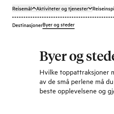
Reisemål
Aktiviteter og tjenester
Reiseinsp
Hopp til hovedinnhold
Byer og steder
Destinasjoner
Byer og sted
Hvilke toppattraksjoner 
av de små perlene må du 
beste opplevelsene og gjø