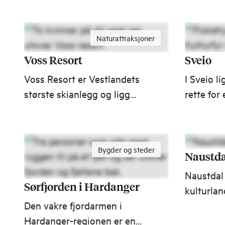
stader s
og Geiran
Naturattraksjoner
Voss Resort
Sveio
Voss Resort er Vestlandets
I Sveio li
største skianlegg og ligg
rette for 
kun 9 minutter frå sentrum.
Opplev Ry
Her kan du stå på slalom i
Flokehyt
varierte løyper og i
landets f
Bygder og steder
spanande off-piste område.
golfbaner
Naustda
Naustdal 
Sørfjorden i Hardanger
kulturla
Den vakre fjordarmen i
jordbruk
Hardanger-regionen er en
Nausta me