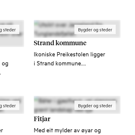
opplev autentisk kystkultur
og utforsk mystiske
marmorgruver – alt dette,
g steder
Bygder og steder
og mer finner du i
Hustadvika.
Strand kommune
Ikoniske Preikestolen ligger
e og
i Strand kommune.
Jørpeland og Tau er de
g 35
største stedene, og begge
å
har et godt utvalg av
ke
butikker, restauranter og
g steder
Bygder og steder
naturbaserte aktiviteter.
Fitjar
er
Med eit mylder av øyar og