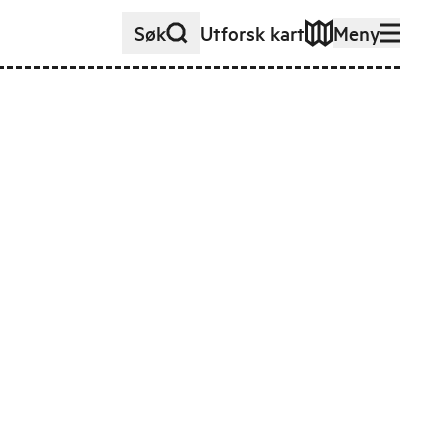
Søk
Utforsk kart
Meny