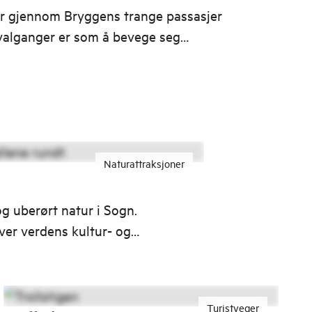
r gjennom Bryggens trange passasjer
valganger er som å bevege seg
iden, til den gang hanseatene
enne delen av Bergen.
Naturattraksjoner
og uberørt natur i Sogn.
er verdens kultur- og
Turistveger