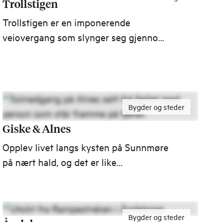
Trollstigen
Trollstigen er en imponerende
veiovergang som slynger seg gjennom
11 hårnålssvinger langs bratte fjellsider
i Romsdalen. Trollstigveien forbinder
Åndalsnes med Valldal på Sunnmøre.
Bygder og steder
Giske & Alnes
Opplev livet langs kysten på Sunnmøre
på nært hald, og det er like
fascinerande sommar som vinter. Det
er enkelt å kome seg til Giske, og
andre stader med kysthistorie som for
Bygder og steder
eksempel Ålesund, Ona og Runde.