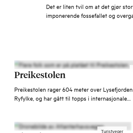
Det er liten tvil om at det gjør sto
imponerende fossefallet og overg
vidde.
Preikestolen
Preikestolen rager 604 meter over Lysefjorden
Ryfylke, og har gått til topps i internasjonale
kåringer over unike naturopplevelser. Vil du
besøke en av Norges største turistattraksjoner
Turistveger