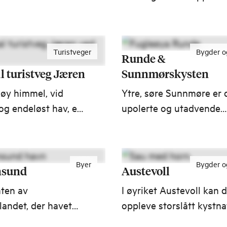
du sent, om aldri, vil
glemme!
Turistveger
Bygder o
Runde &
l turistveg Jæren
Sunnmørskysten
høy himmel, vid
Ytre, søre Sunnmøre er 
og endeløst hav, et
upolerte og utadvende
tende vær og lys,
naboen til Ålesund. Eit
ndstrender og
øyrike med små stader 
r avløst av
store opplevingar.
Byer
Bygder o
n og lakseelver.
nsund
Austevoll
nten av
I øyriket Austevoll kan 
andet, der havet
oppleve storslått kystna
nten møtes, finner
milevis av oppmerka