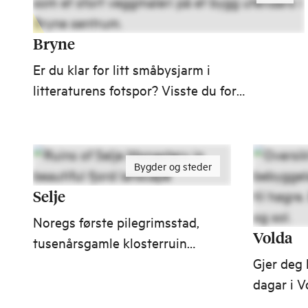
Bryne
Er du klar for litt småbysjarm i
litteraturens fotspor? Visste du for
eksempel at Arne Garborg er Brynes
store forfattersønn? Eller er du
fotballfrelst? Da vet du at Erling Braut
Bygder og steder
Haaland også er fra Bryne.
Selje
Noregs første pilegrimsstad,
Volda
tusenårsgamle klosterruinar
og ei av Vestlandets finaste
Gjer deg 
strender finn du i Selje.
dagar i V
flott natu