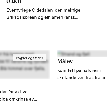
Olden
Eventyrlege Oldedalen, den mektige
Briksdalsbreen og ein amerikansk
kunstnardraum ved fjorden. Olden er
porten til nokre av Noregs mest
spektakulære naturopplevingar.
Bygder og steder
Måløy
Kom tett på naturen i
skiftande vêr, frå stråla
sol, strandliv og blikkstil
klar for aktive
hav, til fyrovernatting 
olda omkrinsa av
stormbølgjer som slår r
r, med kort veg til
veggane.