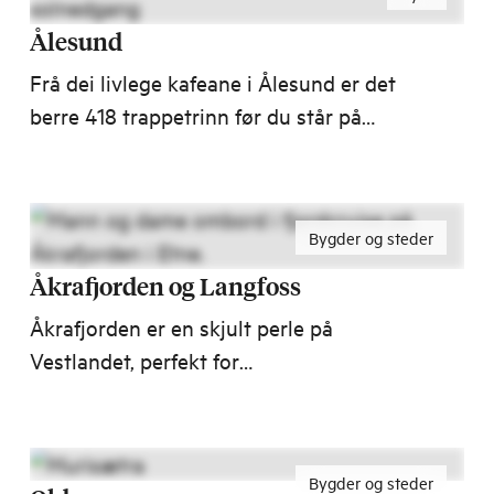
Ålesund
Frå dei livlege kafeane i Ålesund er det
berre 418 trappetrinn før du står på
toppen av Aksla med panoramautsikt
over by, hav og fjell. Etter bybrannen i
1904 ble byen bygd opp i jugendstil.
Bygder og steder
Med fargerike bygg i storslått natur er
det ikkje rart at National Geographic
Åkrafjorden og Langfoss
har kåra Ålesund til ein av dei vakraste
Åkrafjorden er en skjult perle på
hamnebyane i verda.
Vestlandet, perfekt for
fjordopplevelser. Kun 1,5 time fra
Haugesund og snaut 2 timer fra Stord
venter natur, aktiviteter og
Bygder og steder
uforglemmelige opplevelser!