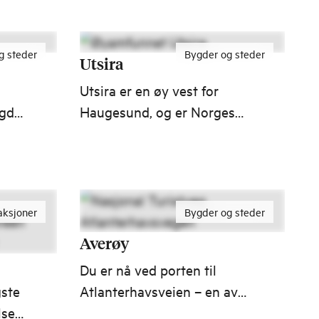
260 km, og en av 18
nasjonale turistveger i
g steder
Bygder og steder
Norge. Turistvegen går fra
Utsira
Oanes ved Lysefjorden til
Utsira er en øy vest for
Hårå i Røldal.
ygda
Haugesund, og er Norges
 det
minste kommune i antall
pp
innbyggere. Øya er kjent for
et rikt fugleliv og gatekunst
i ypperste klasse.
aksjoner
Bygder og steder
Averøy
Du er nå ved porten til
gste
Atlanterhavsveien – en av
lser
de 10 mest besøkte