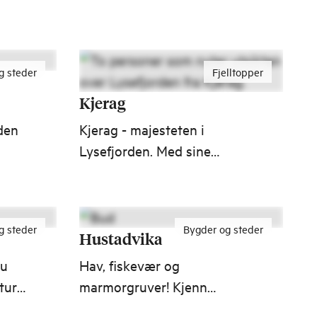
attraksjonene i Norge. Den
unike veistrekningen tar
deg med ytterst i Nordvest,
g steder
Fjelltopper
der stødig land møter
nådeløst hav.
Kjerag
den
Kjerag - majesteten i
Lysefjorden. Med sine
imponerende 1 132 meter
og
ruver Kjerag som den
høyeste toppen langs
g steder
Bygder og steder
Lysefjorden.
Hustadvika
du
Hav, fiskevær og
tur,
marmorgruver! Kjenn
sjøbrisen kile deg i ansiktet,