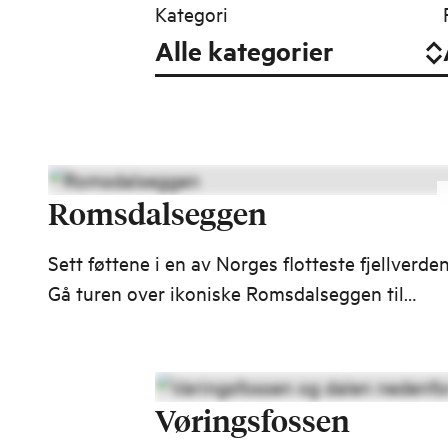
Kategori
Romsdalseggen
Sett føttene i en av Norges flotteste fjellverden
Gå turen over ikoniske Romsdalseggen til
Åndalsnes og nyt 10 kilometer med spektakul
utsikt over noen av Vestlandets mest storslag
fjell.
Vøringsfossen