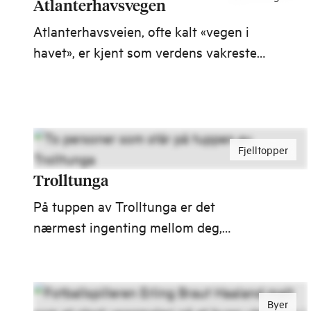
Atlanterhavsvegen
Atlanterhavsveien, ofte kalt «vegen i
havet», er kjent som verdens vakreste
bilreise. Med sine åtte broer strekker
den seg som en sjøorm fra Kårvåg på
Averøya til Vevang på fastlandet, i et
dramatisk landskap der hav og himmel
Fjelltopper
møtes.
Trolltunga
På tuppen av Trolltunga er det
nærmest ingenting mellom deg,
himmelen og Ringedalsvatnet. Er det
rart bildene fra fjellhylla i Hardanger
går verden rundt?
Byer