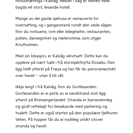
hovudnæringa i Kalvåg, medan i dag er nesten heile
bygda eit stort, levande hotell.
Mange av dei gamle sjøhusa er restaurerte for
overnatting, og i gangavstand rundt den vesle vågen
finn du rorbuene, rom eller leilegheiter, restauranten,
puben, dansegolvet og møteromma, som utgjer
Knutholmen.
Med sin lokasjon, er Kalvåg vêrutsatt. Dette kan du
oppleve på nært hald i frå stormjakthytta Dosabu. Den
ligg heilt ytterst på Frøya og her får du panoramautsikt
over havet – utan å bli våt.
Ikkje langt i frå Kalvåg, finn du Grotlesanden.
Grotlesanden er ei perle av ei sandstrand som ligg
ytterst på Bremangerlandet. Stranda er barnevennleg
og godt rettelagt for besøkande med parkering og
toalett. Dette er også starten på den populære fjellturen
Veten. På toppen får du ei nydeleg utsikt utover
stranda og havet.