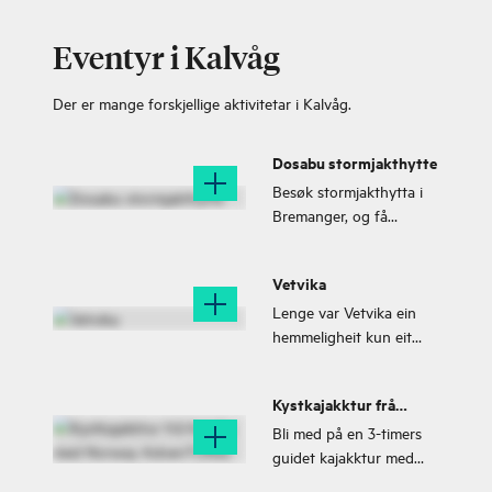
Eventyr i Kalvåg
Der er mange forskjellige aktivitetar i Kalvåg.
Dosabu stormjakthytte
Besøk stormjakthytta i
Bremanger, og få
panoramautsikt til
storhavet utan å bli våt.
Vetvika
Stormhytta er ein del av
satsing innanfor
Lenge var Vetvika ein
"Stormwatching"
hemmeligheit kun eit
konseptet. Denne hytta
fåtall av folk i
er open for alle og er
Bremanger viste om. I
Kystkajakktur frå
ikkje til overnatting.
dag derimot, sprer ryktet
Kalvåg med Norway
seg fort om den
Bli med på en 3-timers
AdvenTURes
hemmelige vika som er
guidet kajakktur med
den «vakraste plassen på
Norway Adventures fra