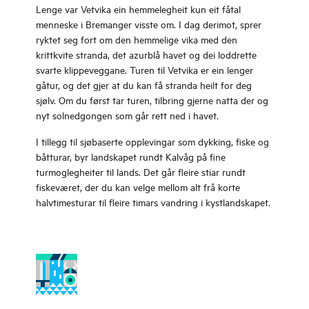
Lenge var Vetvika ein hemmelegheit kun eit fåtal
menneske i Bremanger visste om. I dag derimot, sprer
ryktet seg fort om den hemmelige vika med den
krittkvite stranda, det azurblå havet og dei loddrette
svarte klippeveggane. Turen til Vetvika er ein lenger
gåtur, og det gjer at du kan få stranda heilt for deg
sjølv. Om du først tar turen, tilbring gjerne natta der og
nyt solnedgongen som går rett ned i havet.
I tillegg til sjøbaserte opplevingar som dykking, fiske og
båtturar, byr landskapet rundt Kalvåg på fine
turmoglegheiter til lands. Det går fleire stiar rundt
fiskeværet, der du kan velge mellom alt frå korte
halvtimesturar til fleire timars vandring i kystlandskapet.