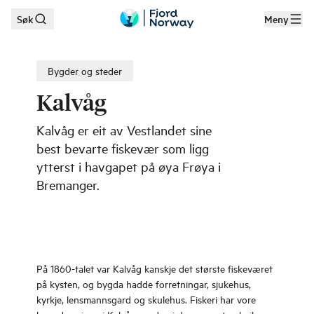
Søk
Meny
Hopp til hovedinnhold
Bygder og steder
Kalvåg
Kalvåg er eit av Vestlandet sine
best bevarte fiskevær som ligg
ytterst i havgapet på øya Frøya i
Bremanger.
På 1860-talet var Kalvåg kanskje det største fiskeværet
på kysten, og bygda hadde forretningar, sjukehus,
kyrkje, lensmannsgard og skulehus. Fiskeri har vore