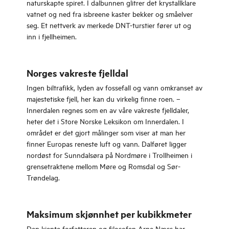
naturskapte spiret. I dalbunnen glitrer det krystallklare
vatnet og ned fra isbreene kaster bekker og småelver
seg. Et nettverk av merkede DNT-turstier fører ut og
inn i fjellheimen.
Norges vakreste fjelldal
Ingen biltrafikk, lyden av fossefall og vann omkranset av
majestetiske fjell, her kan du virkelig finne roen. –
Innerdalen regnes som en av våre vakreste fjelldaler,
heter det i Store Norske Leksikon om Innerdalen. I
området er det gjort målinger som viser at man her
finner Europas reneste luft og vann. Dalføret ligger
nordøst for Sunndalsøra på Nordmøre i Trollheimen i
grensetraktene mellom Møre og Romsdal og Sør-
Trøndelag.
Maksimum skjønnhet per kubikkmeter
Den kjente forfatteren og filosofen Arne Næss har