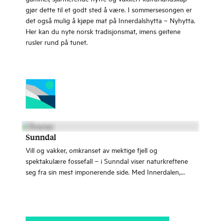
gjør dette til et godt sted å være. I sommersesongen er
det også mulig å kjøpe mat på Innerdalshytta – Nyhytta.
Her kan du nyte norsk tradisjonsmat, imens geitene
rusler rund på tunet.
Sunndal
Vill og vakker, omkranset av mektige fjell og
spektakulære fossefall – i Sunndal viser naturkreftene
seg fra sin mest imponerende side. Med Innerdalen,
Trollheimen og Dovrefjell-Sunndalsfjella nasjonalpark er
dette et paradis for naturelskere.