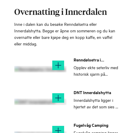
Et unikt naturfenomen i
kjærlighet og sorg,
Overnatting i Innerdalen
Norge. Åmotan blir kalt
overflod og armod.
for "Nordens Niagara"
og her finner du tre
Inne i dalen kan du besøke Renndølsetra eller
fossefall - Svøufallet,
Innerdalshytta. Begge er åpne om sommeren og du kan
Lindalsfallet og
overnatte eller bare kjøpe deg en kopp kaffe, en vaffel
Reppfallet.
eller middag.
Renndølsetra i
Innerdalen
Opplev ekte seterliv med
historisk sjarm på
Renndølsetra. Åpent
gjennom sommeren og
DNT Innerdalshytta
helger ut september.
Innerdalshytta ligger i
hjertet av det som sies å
være Norges vakreste
dal. Hytta er betjent
Fugelvåg Camping
deler av året.
Fugelvåg camping ligger