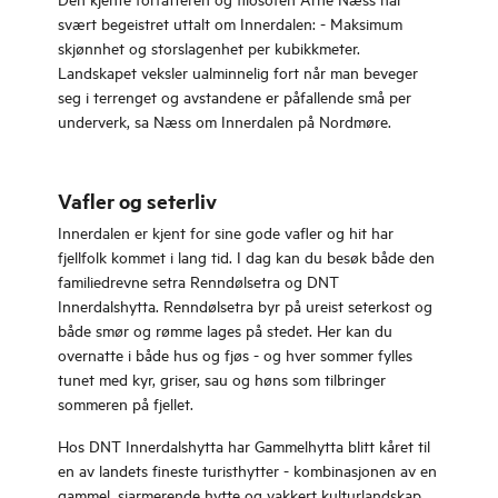
svært begeistret uttalt om Innerdalen: - Maksimum
skjønnhet og storslagenhet per kubikkmeter.
Landskapet veksler ualminnelig fort når man beveger
seg i terrenget og avstandene er påfallende små per
underverk, sa Næss om Innerdalen på Nordmøre.
Vafler og seterliv
Innerdalen er kjent for sine gode vafler og hit har
fjellfolk kommet i lang tid. I dag kan du besøk både den
familiedrevne setra Renndølsetra og DNT
Innerdalshytta. Renndølsetra byr på ureist seterkost og
både smør og rømme lages på stedet. Her kan du
overnatte i både hus og fjøs - og hver sommer fylles
tunet med kyr, griser, sau og høns som tilbringer
sommeren på fjellet.
Hos DNT Innerdalshytta har Gammelhytta blitt kåret til
en av landets fineste turisthytter - kombinasjonen av en
gammel, sjarmerende hytte og vakkert kulturlandskap