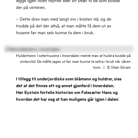
legge igjen noen mynter eller litt smør til de som bodde
der på vinteren.
– Dette drev man med langt inn i kristen tid, og de
trodde på det der altså, at man måtte få dem ut av
husene før man selv kunne ta dem i bruk.
Hulderheim: I seterhusene i Innerdalen mente man at huldra bodde på
vinterstid. De måtte jages ut før man kunne ta setra i bruk når våren
kom.
|
©
Stian Skram
I tillegg til underjordiske som blåmenn og huldrer, sies
det at det finnes ett og annet gjenferd i Innerdalen.
Hør Eystein fortelle historien om Falesæter Hans og
hvordan det har seg at han muligens går igjen i dalen: