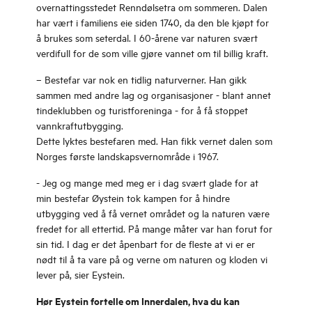
overnattingsstedet Renndølsetra om sommeren. Dalen
har vært i familiens eie siden 1740, da den ble kjøpt for
å brukes som seterdal. I 60-årene var naturen svært
verdifull for de som ville gjøre vannet om til billig kraft.
– Bestefar var nok en tidlig naturverner. Han gikk
sammen med andre lag og organisasjoner - blant annet
tindeklubben og turistforeninga - for å få stoppet
vannkraftutbygging.
Dette lyktes bestefaren med. Han fikk vernet dalen som
Norges første landskapsvernområde i 1967.
- Jeg og mange med meg er i dag svært glade for at
min bestefar Øystein tok kampen for å hindre
utbygging ved å få vernet området og la naturen være
fredet for all ettertid. På mange måter var han forut for
sin tid. I dag er det åpenbart for de fleste at vi er er
nødt til å ta vare på og verne om naturen og kloden vi
lever på, sier Eystein.
Hør Eystein fortelle om Innerdalen, hva du kan