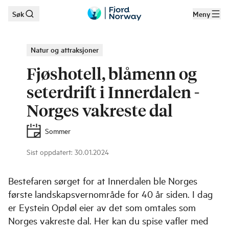
Søk
Meny
Hopp til hovedinnhold
Natur og attraksjoner
Fjøshotell, blåmenn og
seterdrift i Innerdalen -
Norges vakreste dal
Sommer
Eystein Opdøl eier det som omtales som Norges vakreste dal.
|
©
Oddgeir
Sist oppdatert
:
30.01.2024
Visnes / TIBE
Bestefaren sørget for at Innerdalen ble Norges
første landskapsvernområde for 40 år siden. I dag
er Eystein Opdøl eier av det som omtales som
Norges vakreste dal. Her kan du spise vafler med