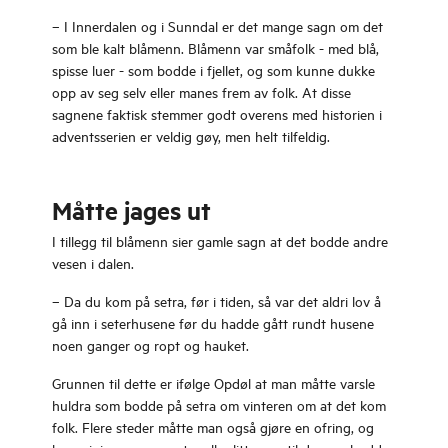
– I Innerdalen og i Sunndal er det mange sagn om det
som ble kalt blåmenn. Blåmenn var småfolk - med blå,
spisse luer - som bodde i fjellet, og som kunne dukke
opp av seg selv eller manes frem av folk. At disse
sagnene faktisk stemmer godt overens med historien i
adventsserien er veldig gøy, men helt tilfeldig.
Måtte jages ut
I tillegg til blåmenn sier gamle sagn at det bodde andre
vesen i dalen.
– Da du kom på setra, før i tiden, så var det aldri lov å
gå inn i seterhusene før du hadde gått rundt husene
noen ganger og ropt og hauket.
Grunnen til dette er ifølge Opdøl at man måtte varsle
huldra som bodde på setra om vinteren om at det kom
folk. Flere steder måtte man også gjøre en ofring, og