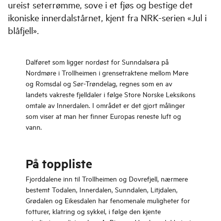
ureist seterrømme, sove i et fjøs og bestige det
ikoniske innerdalstårnet, kjent fra NRK-serien «Jul i
blåfjell».
Dalføret som ligger nordøst for Sunndalsøra på
Nordmøre i Trollheimen i grensetraktene mellom Møre
og Romsdal og Sør-Trøndelag, regnes som en av
landets vakreste fjelldaler i følge Store Norske Leksikons
omtale av Innerdalen. I området er det gjort målinger
som viser at man her finner Europas reneste luft og
vann.
På toppliste
Fjorddalene inn til Trollheimen og Dovrefjell, nærmere
bestemt Todalen, Innerdalen, Sunndalen, Litjdalen,
Grødalen og Eikesdalen har fenomenale muligheter for
fotturer, klatring og sykkel, i følge den kjente