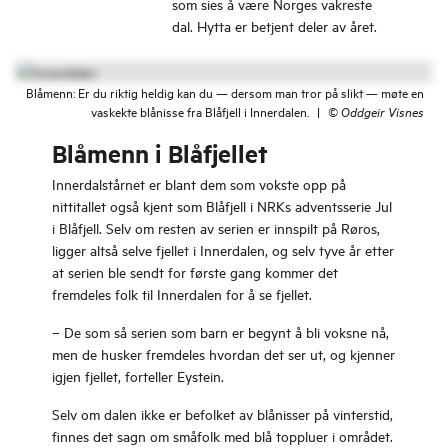
som sies å være Norges vakreste
dal. Hytta er betjent deler av året.
Blåmenn: Er du riktig heldig kan du — dersom man tror på slikt — møte en
vaskekte blånisse fra Blåfjell i Innerdalen.
|
©
Oddgeir Visnes
Blåmenn i Blåfjellet
Innerdalstårnet er blant dem som vokste opp på
nittitallet også kjent som Blåfjell i NRKs adventsserie Jul
i Blåfjell. Selv om resten av serien er innspilt på Røros,
ligger altså selve fjellet i Innerdalen, og selv tyve år etter
at serien ble sendt for første gang kommer det
fremdeles folk til Innerdalen for å se fjellet.
– De som så serien som barn er begynt å bli voksne nå,
men de husker fremdeles hvordan det ser ut, og kjenner
igjen fjellet, forteller Eystein.
Selv om dalen ikke er befolket av blånisser på vinterstid,
finnes det sagn om småfolk med blå toppluer i området.