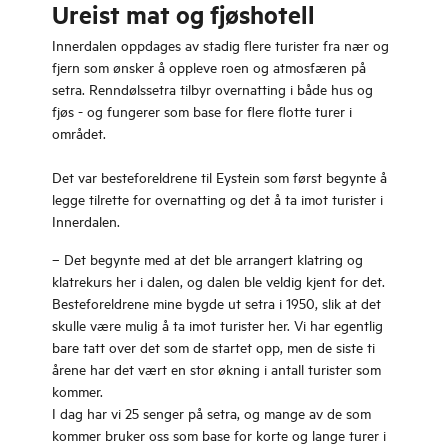
Ureist mat og fjøshotell
Innerdalen oppdages av stadig flere turister fra nær og
fjern som ønsker å oppleve roen og atmosfæren på
setra. Renndølssetra tilbyr overnatting i både hus og
fjøs - og fungerer som base for flere flotte turer i
området.
Det var besteforeldrene til Eystein som først begynte å
legge tilrette for overnatting og det å ta imot turister i
Innerdalen.
– Det begynte med at det ble arrangert klatring og
klatrekurs her i dalen, og dalen ble veldig kjent for det.
Besteforeldrene mine bygde ut setra i 1950, slik at det
skulle være mulig å ta imot turister her. Vi har egentlig
bare tatt over det som de startet opp, men de siste ti
årene har det vært en stor økning i antall turister som
kommer.
I dag har vi 25 senger på setra, og mange av de som
kommer bruker oss som base for korte og lange turer i