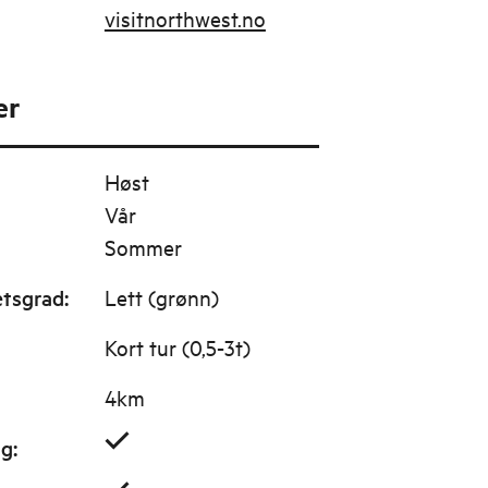
visitnorthwest.no
er
Høst
Vår
Sommer
etsgrad
:
Lett (grønn)
Kort tur (0,5-3t)
4km
ig
: