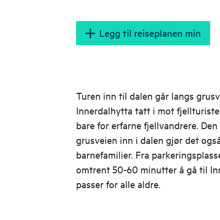
Legg til reiseplanen min
Turen inn til dalen går langs grusv
Innerdalhytta tatt i mot fjellturist
bare for erfarne fjellvandrere. D
grusveien inn i dalen gjør det også 
barnefamilier. Fra parkeringsplass
omtrent 50-60 minutter å gå til In
passer for alle aldre.