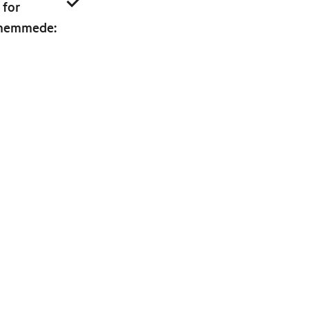
 for
shemmede
: