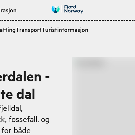
irasjon
atting
Transport
Turistinformasjon
erdalen -
te dal
elldal,
k, fossefall, og
t for både