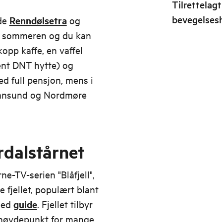
Tilrettelagt
bevegelse
åde
Renndølsetra
og
m sommeren og du kan
opp kaffe, en vaffel
jent DNT hytte) og
d full pensjon, mens i
iansund og Nordmøre
dalstårnet
ne-TV-serien "Blåfjell",
te fjellet, populært blant
 med
guide
. Fjellet tilbyr
t høydepunkt for mange