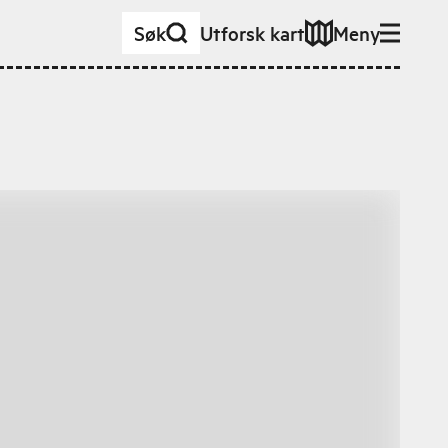
Søk
Utforsk kart
Meny