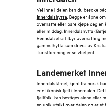
Vel inne i dalen kan du besøke b
Innerdalshytta
. Begge er åpne o
overnatte eller bare kjøpe deg en k
eller middag. Innerdalshytta (Bet
Renndølsetra tilbyr overnatting me
gammelhytta som drives av Krist
Turistforening er selvbetjent.
Landemerket Inner
Innerdalstårnet, kjent fra norsk bar
er et ikonisk fjell i Innerdalen. Det
fjellfolk, kan bestiges alene eller
en unik utsikt over dalen og er e