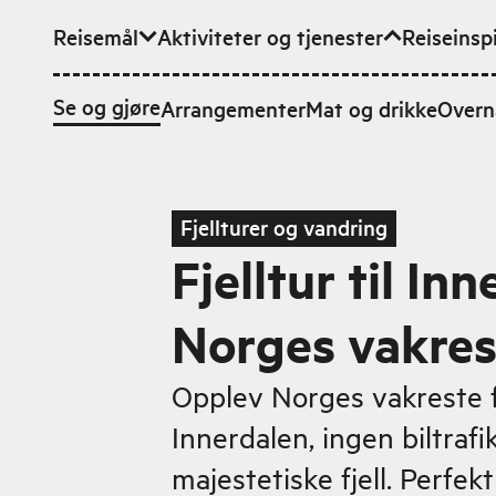
Reisemål
Aktiviteter og tjenester
Reiseinsp
Hopp til hovedinnhold
Se og gjøre
Arrangementer
Mat og drikke
Overn
Fjellturer og vandring
Fjelltur til Inn
Norges vakres
Opplev Norges vakreste fj
Innerdalen, ingen biltrafik
majestetiske fjell. Perfek