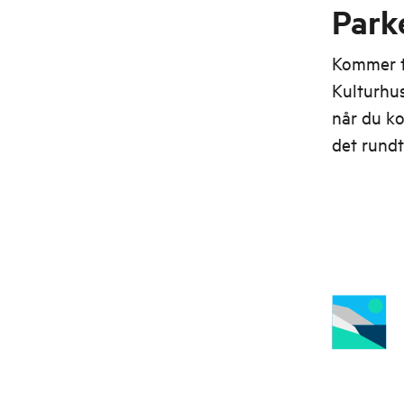
Park
Kommer ti
Kulturhu
når du k
det rundt