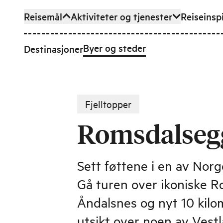
Reisemål
Aktiviteter og tjenester
Reiseinsp
Hopp til hovedinnhold
Byer og steder
Destinasjoner
Fjelltopper
Romsdalseg
Sett føttene i en av Norge
Gå turen over ikoniske R
Åndalsnes og nyt 10 kil
utsikt over noen av Vest