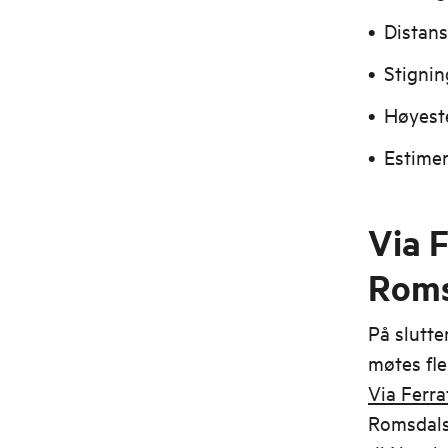
Distans
Stignin
Høyeste
Estimer
Via 
Roms
På slutt
møtes fle
Via Ferra
Romsdal