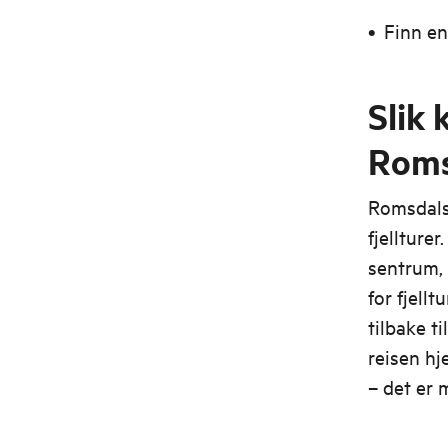
Finn en
Slik
Roms
Romsdals
fjellturer
sentrum,
for fjell
tilbake t
reisen hj
– det er