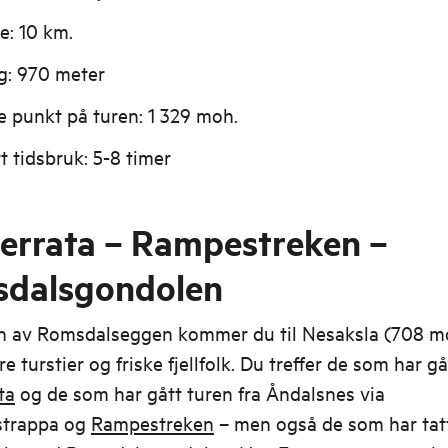
e: 10 km.
g: 970 meter
 punkt på turen: 1 329 moh.
t tidsbruk: 5-8 timer
Ferrata – Rampestreken –
dalsgondolen
en av Romsdalseggen kommer du til Nesaksla (708 mo
re turstier og friske fjellfolk. Du treffer de som har g
ta
og de som har gått turen fra Åndalsnes via
strappa og
Rampestreken
– men også de som har tat