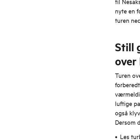
til Nesa
nyte en f
turen ned
Still
over
Turen ov
forberedt
værmeldin
luftige p
også klyv
Dersom du
Les tur