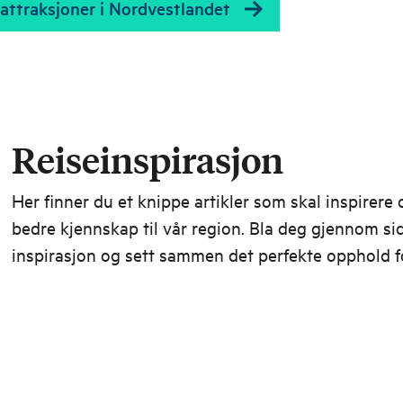
mellom dal og tind.
Åndalsnes med Vall
 attraksjoner i Nordvestlandet
Sunnmøre.
Reiseinspirasjon
Her finner du et knippe artikler som skal inspirere 
bedre kjennskap til vår region. Bla deg gjennom s
inspirasjon og sett sammen det perfekte opphold f