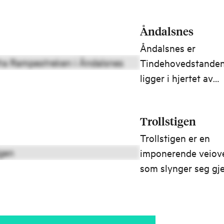
Åndalsnes
Åndalsnes er
Tindehovedstande
ligger i hjertet av
Romsdalen, omgitt 
ikoniske fjell som
Trollstigen
Trollveggen og
spektakulære opple
Trollstigen er en
som Trollstigen,
imponerende veiov
Rampestreken og
som slynger seg gj
Romsdalseggen. He
hårnålssvinger lang
fjorden fjellene, og
fjellsider i Romsdal
eventyrene venter 
Trollstigveien forbi