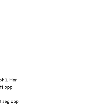
h.). Her
ått opp
t seg opp