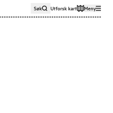
Søk
Utforsk kart
Meny