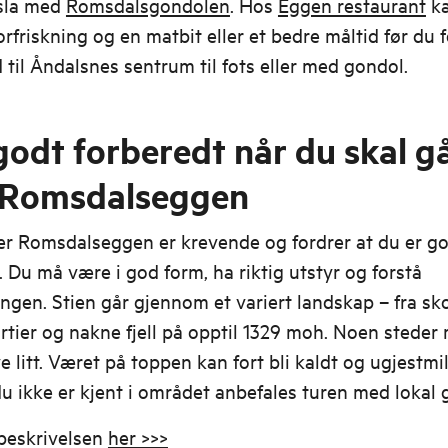
ksla med
Romsdalsgondolen
. Hos
Eggen restaurant
ka
orfriskning og en matbit eller et bedre måltid før du f
 til Åndalsnes sentrum til fots eller med gondol.
 godt forberedt når du skal g
 Romsdalseggen
er Romsdalseggen er krevende og fordrer at du er g
. Du må være i god form, ha riktig utstyr og forstå
gen. Stien går gjennom et variert landskap – fra sko
artier og nakne fjell på opptil 1329 moh. Noen steder
e litt. Været på toppen kan fort bli kaldt og ugjestmil
 ikke er kjent i området anbefales turen med lokal 
beskrivelsen
her >>>