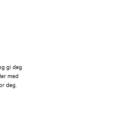
dal på
og gi deg
ider med
or deg.