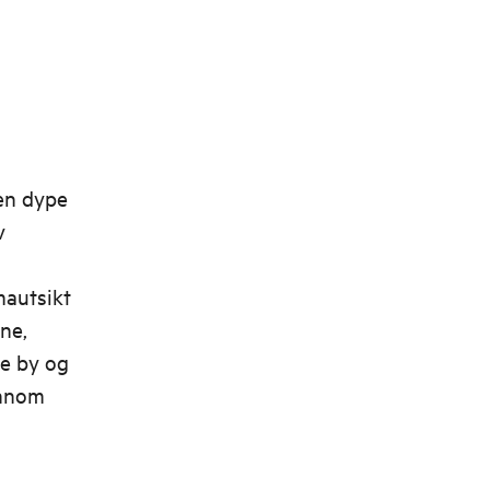
en dype
v
mautsikt
ne,
de by og
ennom