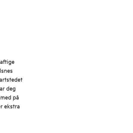
aftige
lsnes
tartstedet
tar deg
g med på
r ekstra