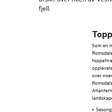
fjell.
Topp
Som en m
Romsdalen
toppattr
opplevels
over noe
Romsdalsh
Atlanter
landskape
Sesong: