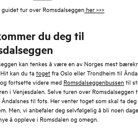
 guidet tur over Romsdalseggen
her >>>
 kommer du deg til
dalseggen
eggen kan tenkes å være en av Norges mest bærekr
. Hit kan du ta
toget
fra Oslo eller Trondheim til Ånda
 og fortsette videre med
Romsdalseggenbussen
til s
turen i Venjesdalen. Selve turen over Romsdalseggen 
il Åndalsnes til fots. Her venter toget som skal ta de
em. Men, vi anbefaler deg selvfølgelig å bli noen dage
 mye å oppleve i Romsdalen og omegn.