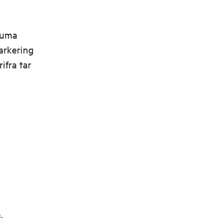
auma
arkering
fra tar
.