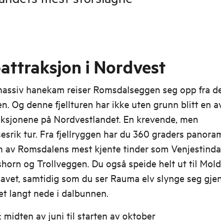
attraksjon i Nordvest
assiv hanekam reiser Romsdalseggen seg opp fra d
. Og denne fjellturen har ikke uten grunn blitt en a
aksjonene på Nordvestlandet. En krevende, men
esrik tur. Fra fjellryggen har du 360 graders panora
n av Romsdalens mest kjente tinder som Venjestinda
orn og Trollveggen. Du også speide helt ut til Mol
havet, samtidig som du ser Rauma elv slynge seg gj
t langt nede i dalbunnen.
 midten av juni til starten av oktober