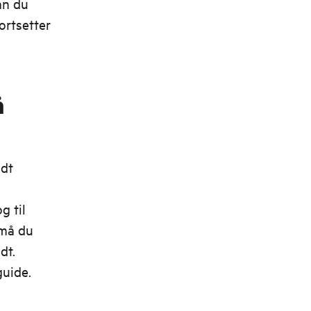
n du
ortsetter
å
odt
g til
 må du
dt.
guide.