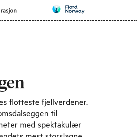
irasjon
gen
s flotteste fjellverdener.
omsdalseggen til
ometer med spektakulær
landets mest storslagne