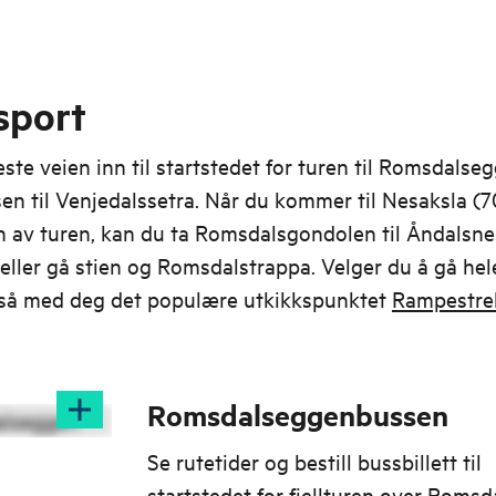
sport
ste veien inn til startstedet for turen til Romsdalse
n til Venjedalssetra. Når du kommer til Nesaksla (
n av turen, kan du ta Romsdalsgondolen til Åndalsne
eller gå stien og Romsdalstrappa. Velger du å gå hel
gså med deg det populære utkikkspunktet
Rampestre
Romsdalseggenbussen
Se rutetider og bestill bussbillett til
startstedet for fjellturen over Roms