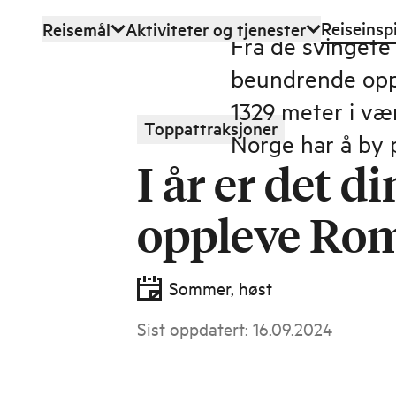
Reiseinsp
Reisemål
Aktiviteter og tjenester
Hopp til hovedinnhold
Fra de svingete
beundrende opp 
1329 meter i væ
Toppattraksjoner
Norge har å by p
I år er det din
oppleve Ro
Sommer, høst
Sist oppdatert
:
16.09.2024