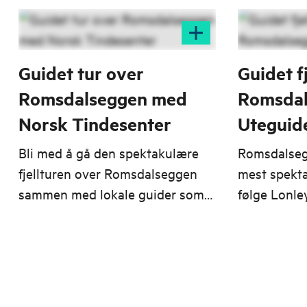
Guidet tur over
Guidet f
Romsdalseggen med
Romsdal
Norsk Tindesenter
Uteguid
Bli med å gå den spektakulære
Romsdalseg
fjellturen over Romsdalseggen
mest spektak
sammen med lokale guider som
følge Lonley
kjenner hver sti og hver stein.
fottur der 
kommer tett
utsikt som 
fleste.