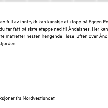
n full av inntrykk kan kanskje et stopp på
Eggen Re
r du tar fatt på siste etappe ned til Åndalsnes. Her ka
ste matretter nesten hengende i løse luften over Ån
fjorden.
ksjoner fra
Nordvestlandet.