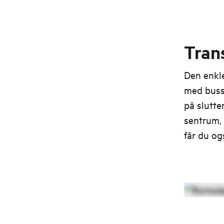
helt for deg selv. Det føles som
om du konstant «går på første
rad» - en helt spesiell følelse.
Tran
Den enkle
med busse
på slutte
sentrum, 
får du o