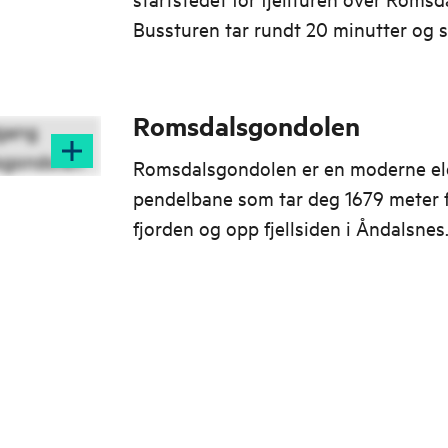
Bussturen tar rundt 20 minutter og
varer fra juni til oktober.
Romsdalsgondolen
Romsdalsgondolen er en moderne el
pendelbane som tar deg 1679 meter 
fjorden og opp fjellsiden i Åndalsne
første gondol bygd på bærekraftspri