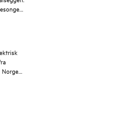
 sesongen
ektrisk
fra
s. Norges
nsippene.