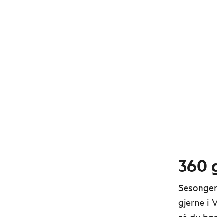
360 
Sesongen 
gjerne i 
så du bø