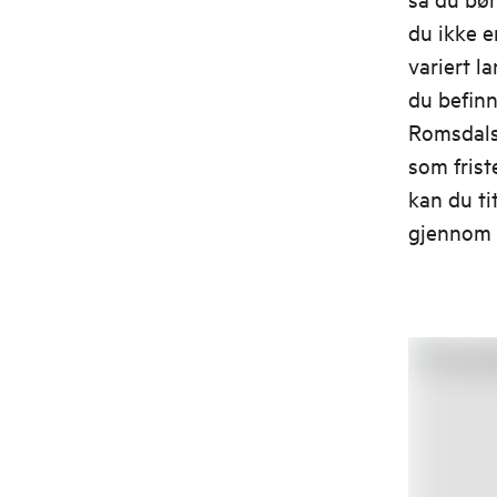
du ikke e
variert l
du befinn
Romsdalsh
som frist
kan du t
gjennom 