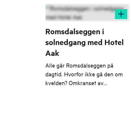
Romsdalseggen i
solnedgang med Hotel
Aak
Alle går Romsdalseggen på
dagtid. Hvorfor ikke gå den om
kvelden? Omkranset av
majestetiske fjell satser vi på
magiske fargespill over himmelen
mens vi ser sola gå ned i
horisonten. Fjellet er tomt for
folk og du får Romsdalseggen