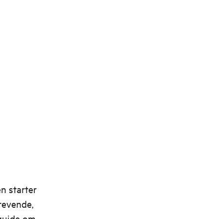
n starter
krevende,
 guide om