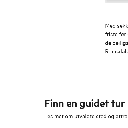
Med sekke
friste fø
de deilig
Romsdals
Finn en guidet tur
Les mer om utvalgte sted og attra