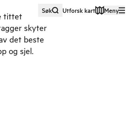
Søk
Utforsk kart
Meny
tittet
tagger skyter
 av det beste
pp og sjel.