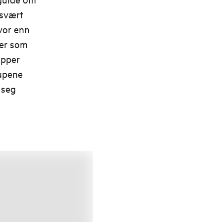
 svært
Hvor enn
per som
opper
tupene
 seg