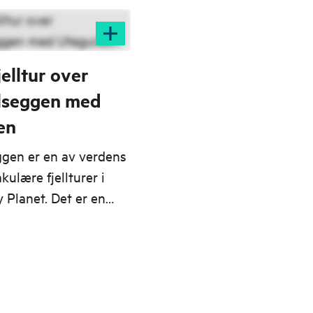
jelltur over
seggen med
en
gen er en av verdens
ulære fjellturer i
 Planet. Det er en
høydepunktene
, og du får se en
kan ta pusten fra de