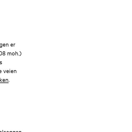
ggen er
708 moh.)
s
e veien
ken
.
dalseggen.