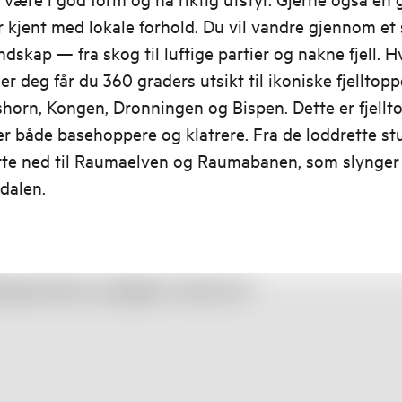
r kjent med lokale forhold. Du vil vandre gjennom et
andskap — fra skog til luftige partier og nakne fjell. 
er deg får du 360 graders utsikt til ikoniske fjelltop
orn, Kongen, Dronningen og Bispen. Dette er fjellt
er både basehoppere og klatrere. Fra de loddrette s
itte ned til Raumaelven og Raumabanen, som slynger
dalen.