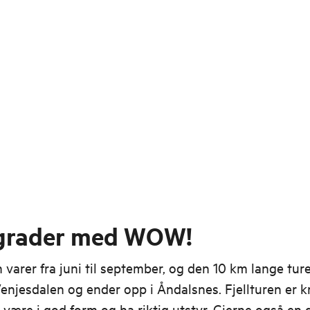
grader med WOW!
varer fra juni til september, og den 10 km lange ture
Venjesdalen og ender opp i Åndalsnes. Fjellturen er 
r være i god form og ha riktig utstyr. Gjerne også en