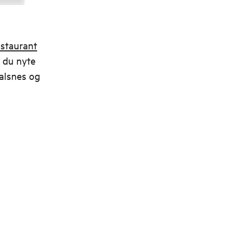
staurant
n du nyte
dalsnes og