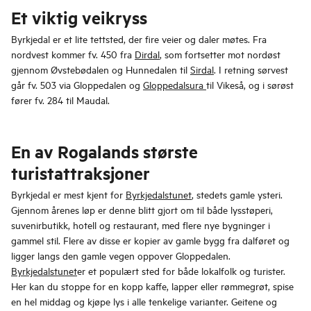
Et viktig veikryss
Byrkjedal er et lite tettsted, der fire veier og daler møtes. Fra
nordvest kommer fv. 450 fra
Dirdal
, som fortsetter mot nordøst
gjennom Øvstebødalen og Hunnedalen til
Sirdal
. I retning sørvest
går fv. 503 via Gloppedalen og
Gloppedalsura
til Vikeså, og i sørøst
fører fv. 284 til Maudal.
En av Rogalands største
turistattraksjoner
Byrkjedal er mest kjent for
Byrkjedalstunet
, stedets gamle ysteri.
Gjennom årenes løp er denne blitt gjort om til både lysstøperi,
suvenirbutikk, hotell og restaurant, med flere nye bygninger i
gammel stil. Flere av disse er kopier av gamle bygg fra dalføret og
ligger langs den gamle vegen oppover Gloppedalen.
Byrkjedalstunet
er et populært sted for både lokalfolk og turister.
Her kan du stoppe for en kopp kaffe, lapper eller rømmegrøt, spise
en hel middag og kjøpe lys i alle tenkelige varianter. Geitene og