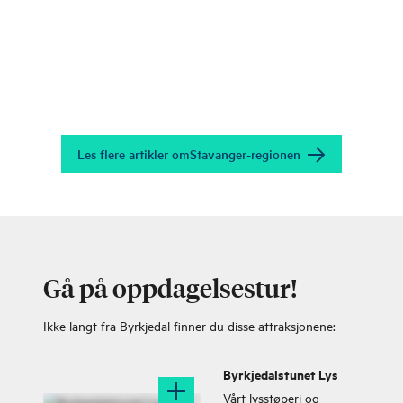
Les flere artikler om
Stavanger-regionen
Gå på oppdagelsestur!
Ikke langt fra Byrkjedal finner du disse attraksjonene:
Byrkjedalstunet Lys
Vårt lysstøperi og