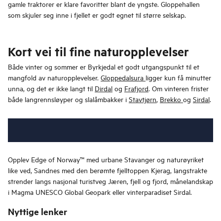
gamle traktorer er klare favoritter blant de yngste. Gloppehallen
som skjuler seg inne i fjellet er godt egnet til større selskap.
Kort vei til fine naturopplevelser
Både vinter og sommer er Byrkjedal et godt utgangspunkt til et
mangfold av naturopplevelser.
Gloppedalsura
ligger kun få minutter
unna, og det er ikke langt til
Dirdal
og
Frafjord
. Om vinteren frister
både langrennsløyper og slalåmbakker i
Stavtjørn
,
Brekko
og
Sirdal
.
Opplev Edge of Norway™ med urbane Stavanger og naturøyriket
like ved, Sandnes med den berømte fjelltoppen Kjerag, langstrakte
strender langs nasjonal turistveg Jæren, fjell og fjord, månelandskap
i Magma UNESCO Global Geopark eller vinterparadiset Sirdal.
Nyttige lenker