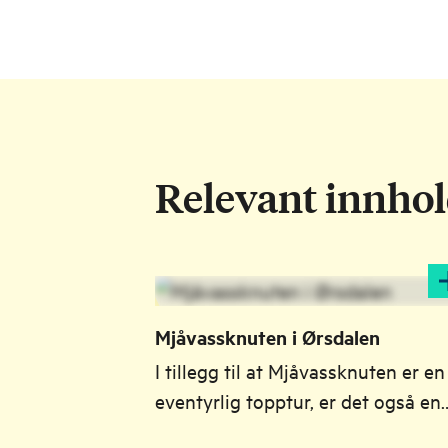
Relevant innho
Mjåvassknuten i Ørsdalen
I tillegg til at Mjåvassknuten er en
eventyrlig topptur, er det også en
reise gjennom industri- og gamme