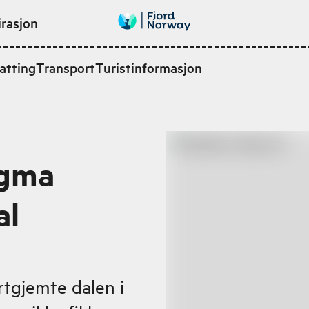
irasjon
atting
Transport
Turistinformasjon
agma
al
tgjemte dalen i