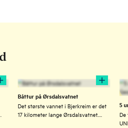
ld
Båttur på Ørsdalsvatnet
5 u
Det største vannet i Bjerkreim er det
Ge
17 kilometer lange Ørsdalsvatnet.
De
l
Vannet og naturen rundt kan
UNE