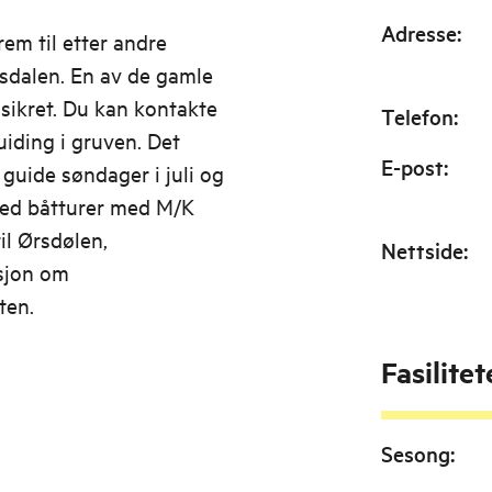
Adresse
:
rem til etter andre
rsdalen. En av de gamle
sikret. Du kan kontakte
Telefon
:
iding i gruven. Det
E-post
:
uide søndager i juli og
 med båtturer med M/K
il Ørsdølen,
Nettside
:
asjon om
ten.
Fasilitet
Sesong
: