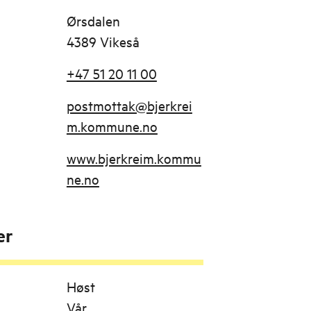
Ørsdalen
4389 Vikeså
+47 51 20 11 00
postmottak@bjerkrei
m.kommune.no
www.bjerkreim.kommu
ne.no
er
Høst
Vår