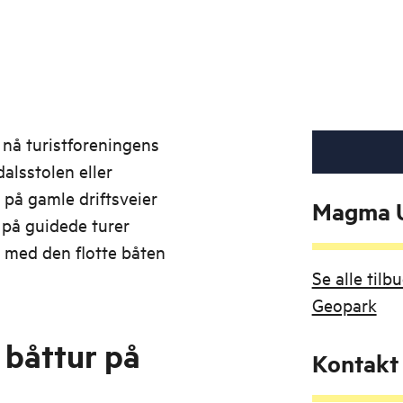
nå turistforeningens
dalsstolen eller
 på gamle driftsveier
Magma U
å på guidede turer
 med den flotte båten
Se alle til
Geopark
 båttur på
Kontakt