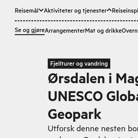
Reisemål
Aktiviteter og tjenester
Reiseinsp
Hopp til hovedinnhold
Se og gjøre
Arrangementer
Mat og drikke
Overn
Fjellturer og vandring
Ørsdalen i M
UNESCO Glob
Geopark
Utforsk denne nesten bor