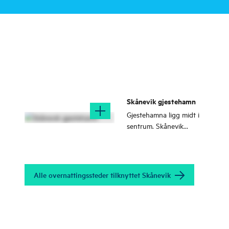
Skånevik gjestehamn
Gjestehamna ligg midt i
sentrum. Skånevik
Fjordhotell ligg i
nærleiken.
Alle overnattingssteder tilknyttet Skånevik