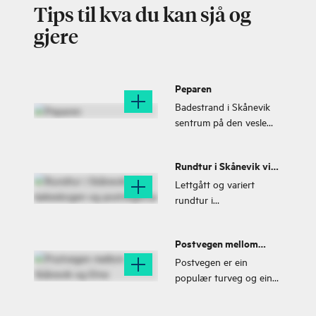
Tips til kva du kan sjå og
gjere
Peparen
Badestrand i Skånevik
sentrum på den vesle
øya Peparen.
Rundtur i Skånevik via
bøkeskogen og
Lettgått og variert
postvegbrua
rundtur i
kulturlandskapet sør for
Skånevik, med vakker
Postvegen mellom
utsikt utover fjorden og
Skånevik og Etne
mot Kvinnheradsfjella.
Postvegen er ein
populær turveg og ein
kjent kulturattraksjon.
Vegen var ein del av den