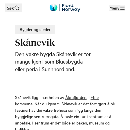
Søk
Meny
Hopp til hovedinnhold
Bygder og steder
Skånevik
Den vakre bygda Skånevik er for
mange kjent som Bluesbygda –
eller perla i Sunnhordland.
Skånevik ligg i nærheten av
Åkrafjorden
, i
Etne
kommune. Når du kjem til Skånevik er det fort gjort å bli
fascinert av dei vakre trehusa som ligg langs den
hyggjelige sentrumsgata. Å rusle ein tur i sentrum er å
anbefale. I sentrum er det både er bakeri, museum og
butikkar.