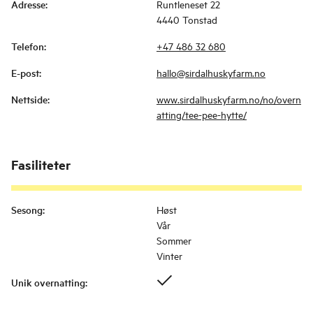
Adresse
:
Runtleneset 22
4440 Tonstad
Telefon
:
+47 486 32 680
E-post
:
hallo@sirdalhuskyfarm.no
Nettside
:
www.sirdalhuskyfarm.no/no/overn
atting/tee-pee-hytte/
Fasiliteter
Sesong
:
Høst
Vår
Sommer
Vinter
Unik overnatting
: