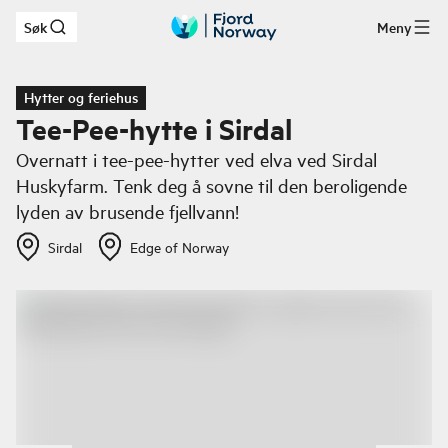
Søk
Meny
Hopp til hovedinnhold
Hytter og feriehus
Tee-Pee-hytte i Sirdal
Overnatt i tee-pee-hytter ved elva ved Sirdal
Huskyfarm. Tenk deg å sovne til den beroligende
lyden av brusende fjellvann!
Sirdal
Edge of Norway