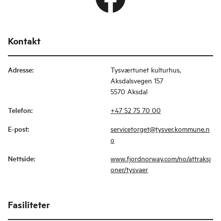
Kontakt
Adresse
:
Tysværtunet kulturhus,
Aksdalsvegen 157
5570 Aksdal
Telefon
:
+47 52 75 70 00
E-post
:
servicetorget@tysver.kommune.n
o
Nettside
:
www.fjordnorway.com/no/attraksj
oner/tysvaer
Fasiliteter