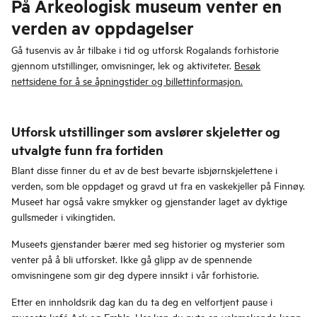
På Arkeologisk museum venter en
verden av oppdagelser
Gå tusenvis av år tilbake i tid og utforsk Rogalands forhistorie
gjennom utstillinger, omvisninger, lek og aktiviteter.
Besøk
nettsidene for å se åpningstider og billettinformasjon.
Utforsk utstillinger som avslører skjeletter og
utvalgte funn fra fortiden
Blant disse finner du et av de best bevarte isbjørnskjelettene i
verden, som ble oppdaget og gravd ut fra en vaskekjeller på Finnøy.
Museet har også vakre smykker og gjenstander laget av dyktige
gullsmeder i vikingtiden.
Museets gjenstander bærer med seg historier og mysterier som
venter på å bli utforsket. Ikke gå glipp av de spennende
omvisningene som gir deg dypere innsikt i vår forhistorie.
Etter en innholdsrik dag kan du ta deg en velfortjent pause i
museets kafé Ask og Embla. Her kan du nyte en velsmakende kopp