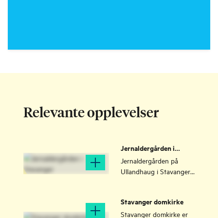
Relevante opplevelser
Jernaldergården i
Stavanger
Jernaldergården på
Ullandhaug i Stavanger
er et rekonstruert
gårdsanlegg fra
Stavanger domkirke
folkevandringstiden, fra
ca. 350 – 550 e.Kr.
Stavanger domkirke er