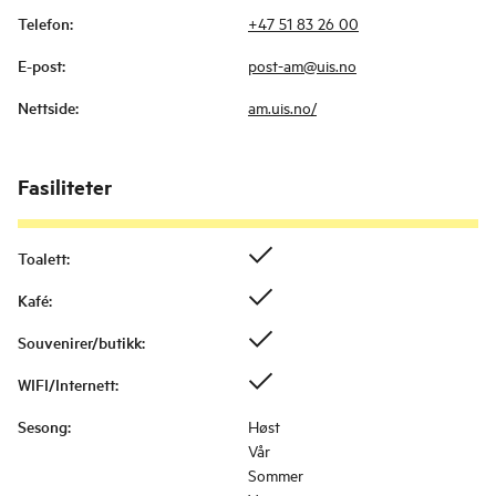
Telefon
:
+47 51 83 26 00
E-post
:
post-am@uis.no
Nettside
:
am.uis.no/
Fasiliteter
Toalett
:
Kafé
:
Souvenirer/butikk
:
WIFI/Internett
:
Sesong
:
Høst
Vår
Sommer