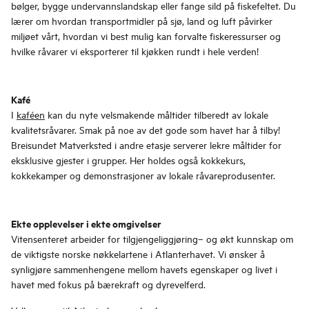
bølger, bygge undervannslandskap eller fange sild på fiskefeltet. Du
lærer om hvordan transportmidler på sjø, land og luft påvirker
miljøet vårt, hvordan vi best mulig kan forvalte fiskeressurser og
hvilke råvarer vi eksporterer til kjøkken rundt i hele verden!
Kafé
I
kaféen
kan du nyte velsmakende måltider tilberedt av lokale
kvalitetsråvarer. Smak på noe av det gode som havet har å tilby!
Breisundet Matverksted i andre etasje serverer lekre måltider for
eksklusive gjester i grupper. Her holdes også kokkekurs,
kokkekamper og demonstrasjoner av lokale råvareprodusenter.
Ekte opplevelser i ekte omgivelser
Vitensenteret arbeider for tilgjengeliggjøring– og økt kunnskap om
de viktigste norske nøkkelartene i Atlanterhavet. Vi ønsker å
synligjøre sammenhengene mellom havets egenskaper og livet i
havet med fokus på bærekraft og dyrevelferd.