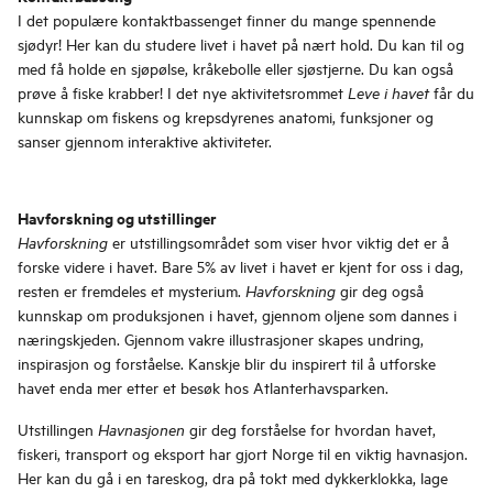
I det populære kontaktbassenget finner du mange spennende
sjødyr! Her kan du studere livet i havet på nært hold. Du kan til og
med få holde en sjøpølse, kråkebolle eller sjøstjerne. Du kan også
prøve å fiske krabber! I det nye aktivitetsrommet
får du
Leve i havet
kunnskap om fiskens og krepsdyrenes anatomi, funksjoner og
sanser gjennom interaktive aktiviteter.
Havforskning og utstillinger
er utstillingsområdet som viser hvor viktig det er å
Havforskning
forske videre i havet. Bare 5% av livet i havet er kjent for oss i dag,
resten er fremdeles et mysterium.
gir deg også
Havforskning
kunnskap om produksjonen i havet, gjennom oljene som dannes i
næringskjeden. Gjennom vakre illustrasjoner skapes undring,
inspirasjon og forståelse. Kanskje blir du inspirert til å utforske
havet enda mer etter et besøk hos Atlanterhavsparken.
Utstillingen
gir deg forståelse for hvordan havet,
Havnasjonen
fiskeri, transport og eksport har gjort Norge til en viktig havnasjon.
Her kan du gå i en tareskog, dra på tokt med dykkerklokka, lage