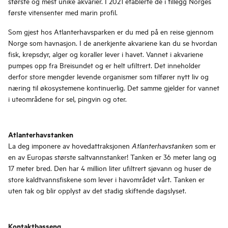
største og mest unike akvarier. I 2021 etablerte de i tillegg Norges
første vitensenter med marin profil.
Som gjest hos Atlanterhavsparken er du med på en reise gjennom
Norge som havnasjon. I de anerkjente akvariene kan du se hvordan
fisk, krepsdyr, alger og koraller lever i havet. Vannet i akvariene
pumpes opp fra Breisundet og er helt ufiltrert. Det inneholder
derfor store mengder levende organismer som tilfører nytt liv og
næring til økosystemene kontinuerlig. Det samme gjelder for vannet
i uteområdene for sel, pingvin og oter.
Atlanterhavstanken
La deg imponere av hovedattraksjonen
som er
Atlanterhavstanken
en av Europas største saltvannstanker! Tanken er 36 meter lang og
17 meter bred. Den har 4 million liter ufiltrert sjøvann og huser de
store kaldtvannsfiskene som lever i havområdet vårt. Tanken er
uten tak og blir opplyst av det stadig skiftende dagslyset.
Kontaktbasseng