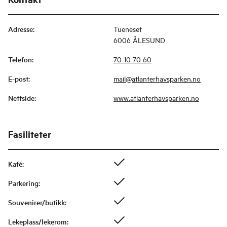
Adresse
:
Tueneset
6006 ÅLESUND
Telefon
:
70 10 70 60
E-post
:
mail@atlanterhavsparken.no
Nettside
:
www.atlanterhavsparken.no
Fasiliteter
Kafé
:
Parkering
:
Souvenirer/butikk
:
Lekeplass/lekerom
: