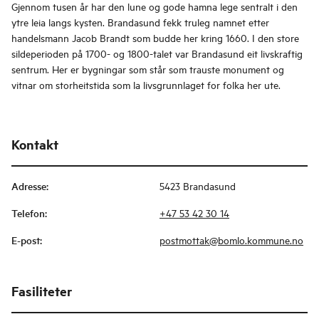
Gjennom tusen år har den lune og gode hamna lege sentralt i den
ytre leia langs kysten. Brandasund fekk truleg namnet etter
handelsmann Jacob Brandt som budde her kring 1660. I den store
sildeperioden på 1700- og 1800-talet var Brandasund eit livskraftig
sentrum. Her er bygningar som står som trauste monument og
vitnar om storheitstida som la livsgrunnlaget for folka her ute.
Kontakt
Adresse
:
5423 Brandasund
Telefon
:
+47 53 42 30 14
E-post
:
postmottak@bomlo.kommune.no
Fasiliteter