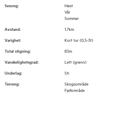
Sesong
:
Høst
Vår
Sommer
Avstand
:
1.7km
Varighet
:
Kort tur (0,5-3t)
Total stigning
:
83m
Vanskelighetsgrad
:
Lett (grønn)
Underlag
:
Sti
Terreng
:
Skogsområde
Fjellområde