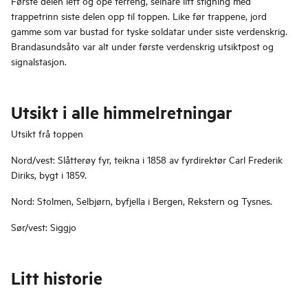
Første delen lett og ope terreng, seinare litt stigning med
trappetrinn siste delen opp til toppen. Like før trappene, jord
gamme som var bustad for tyske soldatar under siste verdenskrig.
Brandasundsåto var alt under første verdenskrig utsiktpost og
signalstasjon.
Utsikt i alle himmelretningar
Utsikt frå toppen
Nord/vest: Slåtterøy fyr, teikna i 1858 av fyrdirektør Carl Frederik
Diriks, bygt i 1859.
Nord: Stolmen, Selbjørn, byfjella i Bergen, Rekstern og Tysnes.
Sør/vest: Siggjo
Litt historie