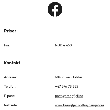
Priser
Fra
:
NOK 4 450
Kontakt
Adresse
:
6843 Skei i Jølster
Telefon
:
+47 576 78 855
E-post
:
post@breogfjell.no
Nettside
:
www.breogfjell.no/tur/haugabree