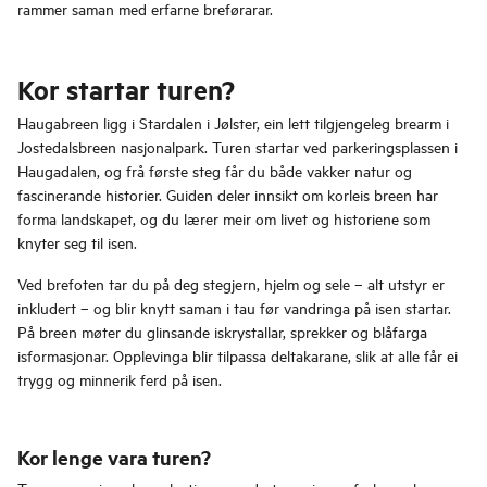
rammer saman med erfarne breførarar.
Kor startar turen?
Haugabreen ligg i Stardalen i Jølster, ein lett tilgjengeleg brearm i
Jostedalsbreen nasjonalpark. Turen startar ved parkeringsplassen i
Haugadalen, og frå første steg får du både vakker natur og
fascinerande historier. Guiden deler innsikt om korleis breen har
forma landskapet, og du lærer meir om livet og historiene som
knyter seg til isen.
Ved brefoten tar du på deg stegjern, hjelm og sele – alt utstyr er
inkludert – og blir knytt saman i tau før vandringa på isen startar.
På breen møter du glinsande iskrystallar, sprekker og blåfarga
isformasjonar. Opplevinga blir tilpassa deltakarane, slik at alle får ei
trygg og minnerik ferd på isen.
Kor lenge vara turen?