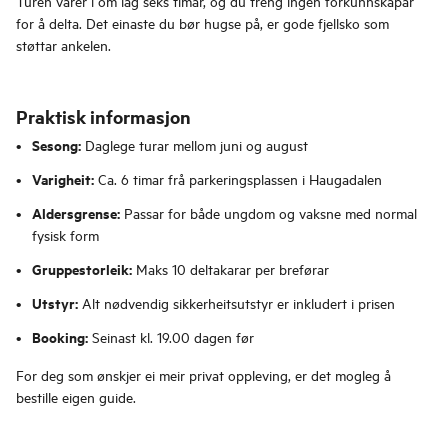
Turen varer i om lag seks timar, og du treng ingen forkunnskapar
for å delta. Det einaste du bør hugse på, er gode fjellsko som
støttar ankelen.
Praktisk informasjon
Sesong:
Daglege turar mellom juni og august
Varigheit:
Ca. 6 timar frå parkeringsplassen i Haugadalen
Aldersgrense:
Passar for både ungdom og vaksne med normal
fysisk form
Gruppestorleik:
Maks 10 deltakarar per breførar
Utstyr:
Alt nødvendig sikkerheitsutstyr er inkludert i prisen
Booking:
Seinast kl. 19.00 dagen før
For deg som ønskjer ei meir privat oppleving, er det mogleg å
bestille eigen guide.