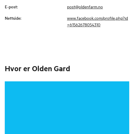
E-post
:
post@oldenfarm.no
Nettside
:
www.facebook.com/profile.php?id
=61562678054310
Hvor er
Olden Gard