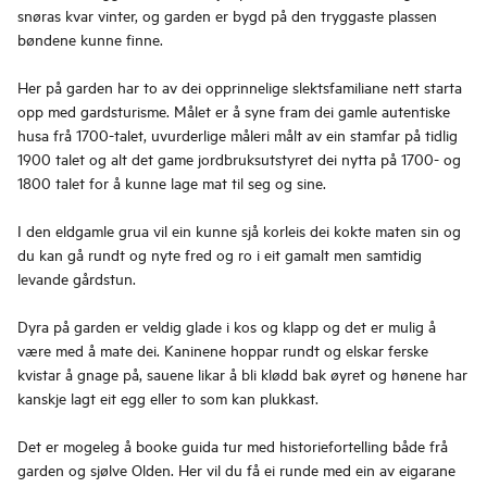
snøras kvar vinter, og garden er bygd på den tryggaste plassen
bøndene kunne finne.
Her på garden har to av dei opprinnelige slektsfamiliane nett starta
opp med gardsturisme. Målet er å syne fram dei gamle autentiske
husa frå 1700-talet, uvurderlige måleri målt av ein stamfar på tidlig
1900 talet og alt det game jordbruksutstyret dei nytta på 1700- og
1800 talet for å kunne lage mat til seg og sine.
I den eldgamle grua vil ein kunne sjå korleis dei kokte maten sin og
du kan gå rundt og nyte fred og ro i eit gamalt men samtidig
levande gårdstun.
Dyra på garden er veldig glade i kos og klapp og det er mulig å
være med å mate dei. Kaninene hoppar rundt og elskar ferske
kvistar å gnage på, sauene likar å bli klødd bak øyret og hønene har
kanskje lagt eit egg eller to som kan plukkast.
Det er mogeleg å booke guida tur med historiefortelling både frå
garden og sjølve Olden. Her vil du få ei runde med ein av eigarane