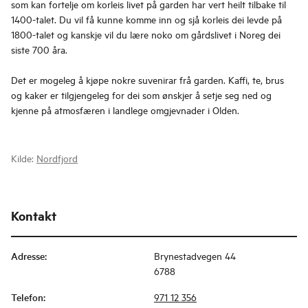
som kan fortelje om korleis livet på garden har vert heilt tilbake til
1400-talet. Du vil få kunne komme inn og sjå korleis dei levde på
1800-talet og kanskje vil du lære noko om gårdslivet i Noreg dei
siste 700 åra.
Det er mogeleg å kjøpe nokre suvenirar frå garden. Kaffi, te, brus
og kaker er tilgjengeleg for dei som ønskjer å setje seg ned og
kjenne på atmosfæren i landlege omgjevnader i Olden.
Kilde:
Nordfjord
Kontakt
Adresse
:
Brynestadvegen 44
6788
Telefon
:
971 12 356