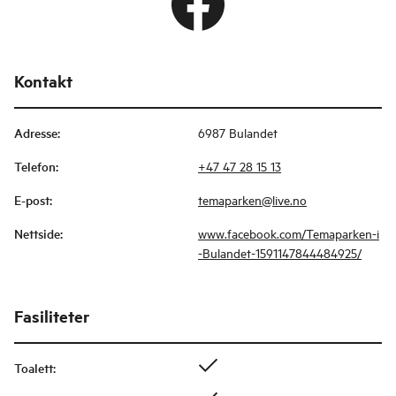
Kontakt
Adresse
:
6987 Bulandet
Telefon
:
+47 47 28 15 13
E-post
:
temaparken@live.no
Nettside
:
www.facebook.com/Temaparken-i
-Bulandet-1591147844484925/
Fasiliteter
Toalett
: