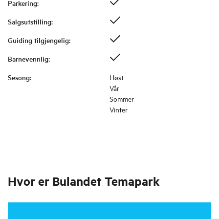
Parkering
:
Salgsutstilling
:
Guiding tilgjengelig
:
Barnevennlig
:
Sesong
:
Høst
Vår
Sommer
Vinter
Hvor er
Bulandet Temapark