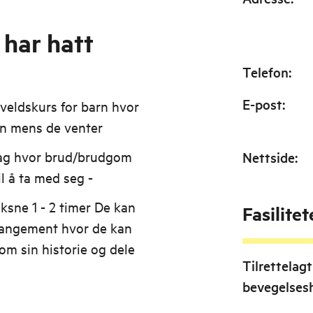
har hatt
Telefon
:
E-post
:
kveldskurs for barn hvor
ken mens de venter
rag hvor brud/brudgom
Nettside
:
il å ta med seg -
ksne 1 - 2 timer De kan
Fasilitet
rrangement hvor de kan
om sin historie og dele
Tilrettelagt
bevegelse