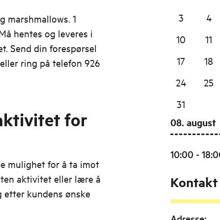
3
4
og marshmallows. 1
 Må hentes og leveres i
10
11
t. Send din forespørsel
17
18
eller ring på telefon 926
24
25
31
ktivitet for
08. august
10:00 - 18:
e mulighet for å ta imot
en aktivitet eller lære å
Kontakt
eg etter kundens ønske
Adresse
: