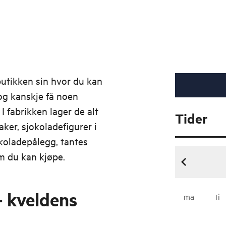
butikken sin hvor du kan
og kanskje få noen
I fabrikken lager de alt
Tider
ker, sjokoladefigurer i
okoladepålegg, tantes
m du kan kjøpe.
k​​​veldens
ma
ti