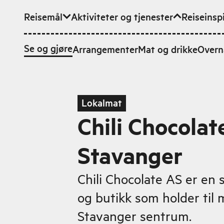
Reisemål
Aktiviteter og tjenester
Reiseinsp
Hopp til hovedinnhold
Se og gjøre
Arrangementer
Mat og drikke
Overn
Lokalmat
Chili Chocolat
Stavanger
Chili Chocolate AS er en 
og butikk som holder til m
Stavanger sentrum.