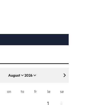
August
2026
august 2026
on
to
fr
lø
sø
1
2