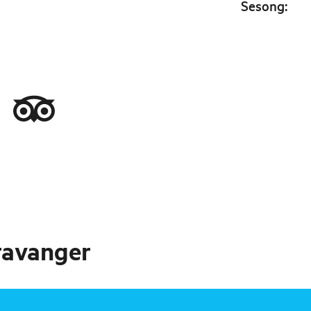
Sesong
:
Stavanger