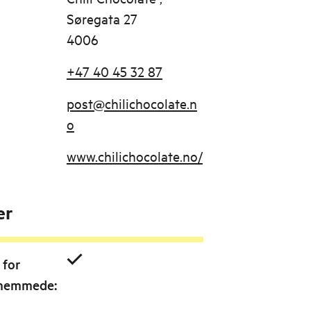
Søregata 27
4006
+47 40 45 32 87
post@chilichocolate.n
o
www.chilichocolate.no/
er
 for
shemmede
: