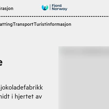
irasjon
atting
Transport
Turistinformasjon
e
sjokoladefabrikk
idt i hjertet av