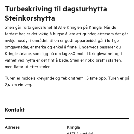
Turbeskriving til dagsturhytta
Steinkorshytta
Stien går forbi gardstunet til Atle Kringlen på Kringla. Når du
ferdast her, er det viktig å hugse å late att grinder, ettersom det går
mykje husdyr i området. Stien er godt opparbeidd, går i luftige
omgjevnadar, er merka og enkel å finne. Undervegs passerer du
Kringlestølane, som ligg på om lag 550 moh. I Kringlevatnet og i
vatnet ved hytta er det fint å bade. Stien er noko bratt i starten,
men flatar ut etter stølen.
Turen er middels krevjande og tek omtrent 1,5 time opp. Turen er på
2,4 km ein veg.
Kontakt
Adresse
:
Kringla
6817 Naustdal