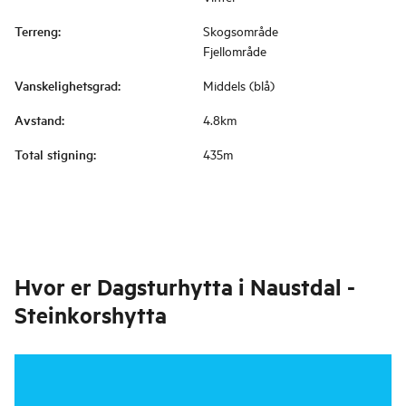
Terreng
:
Skogsområde
Fjellområde
Vanskelighetsgrad
:
Middels (blå)
Avstand
:
4.8km
Total stigning
:
435m
Hvor er
Dagsturhytta i Naustdal -
Steinkorshytta