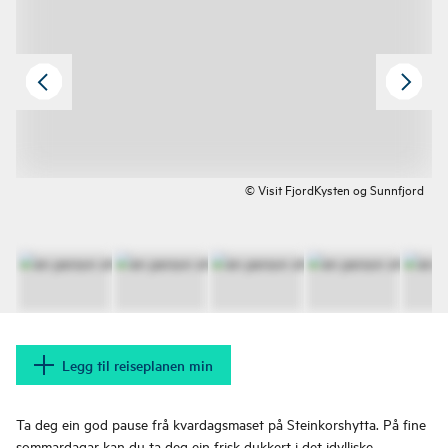
© Visit FjordKysten og Sunnfjord
Legg til reiseplanen min
Ta deg ein god pause frå kvardagsmaset på Steinkorshytta. På fine
sommardagar kan du ta deg ein frisk dukkert i det idylliske