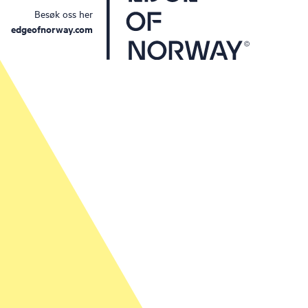
Besøk oss her
edgeofnorway.com