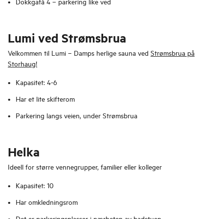
Dokkgatå 4 – parkering like ved
Lumi ved Strømsbrua
Velkommen til Lumi – Damps herlige sauna ved
Strømsbrua på
Storhaug!
Kapasitet: 4-6
Har et lite skifterom
Parkering langs veien, under Strømsbrua
Helka
Ideell for større vennegrupper, familier eller kolleger
Kapasitet: 10
Har omkledningsrom
Det er parkeringsplasser i nærheten av badstuen