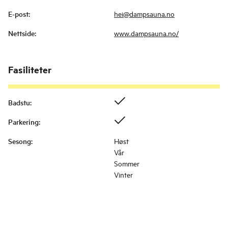
E-post
:
hei@dampsauna.no
Nettside
:
www.dampsauna.no/
Fasiliteter
Badstu
:
Parkering
:
Sesong
:
Høst
Vår
Sommer
Vinter