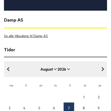
Damp AS
Se alle tilbudene til Damp AS
Tider
August
2026
august 2026
ma
ti
on
to
fr
lø
sø
1
2
7
3
4
5
6
8
9